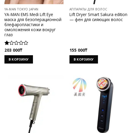
YA-MAN TOKYO JAPAN
АППАРАТЫ ДЛЯ ВОЛОС
YA-MAN EMS Medi Lift Eye
Lift Dryer Smart Sakura edition
маска для безоперационной
— фен для сияющих волос
блефаропластики и
омоложения кожи вокруг
глаз
203 000
₸
155 000
₸
Оценка
1.00
В КОРЗИНУ
В КОРЗИНУ
из
5