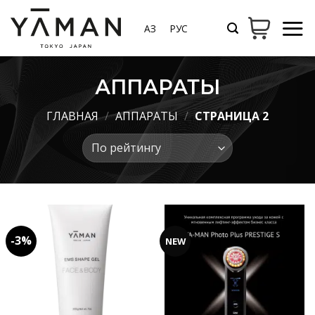
Skip
to
ҚАЗ
РУС
content
АППАРАТЫ
ГЛАВНАЯ
/
АППАРАТЫ
/
СТРАНИЦА 2
-3%
NEW