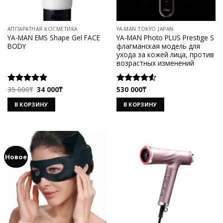
АППАРАТНАЯ КОСМЕТИКА
YA-MAN TOKYO JAPAN
YA-MAN EMS Shape Gel FACE
YA-MAN Photo PLUS Prestige S
BODY
флагманская модель для
ухода за кожей лица, против
возрастных изменений
Первоначальная
Текущая
35 000
₸
34 000
₸
530 000
₸
Оценка
Оценка
цена
цена:
5.00
из 5
4.50
из 5
составляла
34
В КОРЗИНУ
В КОРЗИНУ
35
000₸.
000₸.
Новое