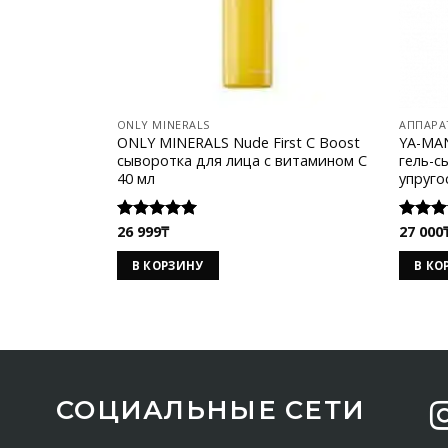
ONLY MINERALS
АППАРА
ONLY MINERALS Nude First C Boost
YA-MAN
cыворотка для лица с витамином C
гель-
40 мл
упруго
26 999
₸
27 000
Оценка
Оценк
5.00
из 5
5.00
из
В КОРЗИНУ
В КО
СОЦИАЛЬНЫЕ СЕТИ