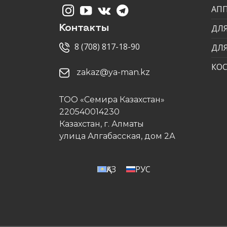
АП
ДЛЯ
Контакты
8 (708) 817-18-90
ДЛ
КО
zakaz@ya-man.kz
ТОО «Семира Казахстан»
220540014230
Казахстан, г. Алматы
улица Алгабасская, дом 2А
ҚАЗ
РУС