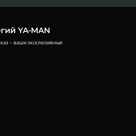
егий YA-MAN
аказ – ваши эксклюзивные