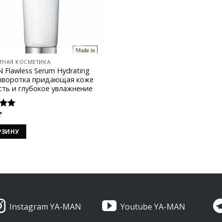
ТНАЯ КОСМЕТИКА
 Flawless Serum Hydrating
сыворотка придающая коже
сть и глубокое увлажнение
₸
а
 5
РЗИНУ
Instagram YA-MAN
Youtube YA-MAN