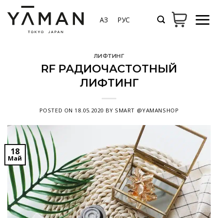
Skip
to
ҚАЗ
РУС
content
ЛИФТИНГ
RF РАДИОЧАСТОТНЫЙ
ЛИФТИНГ
POSTED ON
18.05.2020
BY
SMART @YAMANSHOP
18
Май