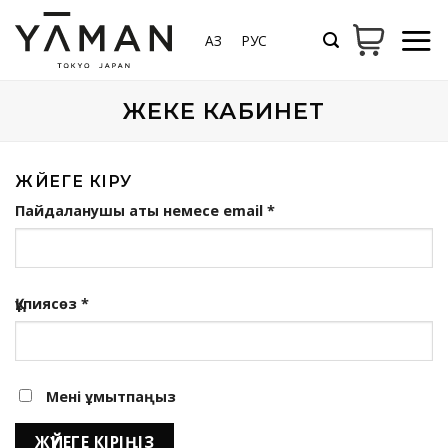
Мазмұнға
өту
ҚАЗ
РУС
ЖЕКЕ КАБИНЕТ
ЖҮЙЕГЕ КІРУ
Міндетті
Пайдаланушы аты немесе email
*
Міндетті
Құпиясөз
*
Мені ұмытпаңыз
ЖҮЙЕГЕ КІРІҢІЗ