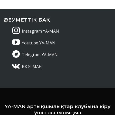
ӘЛЕУМЕТТІК БАҚ
Instagram YA-MAN
Youtube YA-MAN
Telegram YA-MAN
ВК Я-МАН
YA-MAN артықшылықтар клубына кіру
үшін жазылыңыз