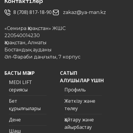
Контактілер
8 (708) 817-18-90
zakaz@ya-man.kz
«Семира Қазақстан» ЖШС
220540014230
Қазақстан, Алматы
Бостандық ауданы
Әл-Фараби даңғылы, 7 корпус
БАСТЫ МӘЗІР
САТЫП
АЛУШЫЛАР ҮШІН
MEDI LIFT
сериясы
Профиль
Бет
Жеткізу және
құрылғылары
төлеу
Дене
Қайтару және
айырбастау
Шаш