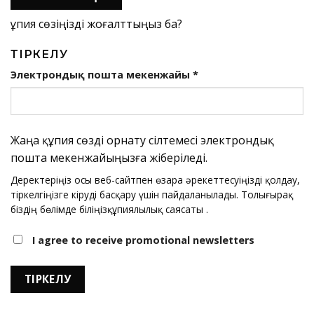
Құпия сөзіңізді жоғалттыңыз ба?
ТІРКЕЛУ
Міндетті
Электрондық пошта мекенжайы
*
Жаңа құпия сөзді орнату сілтемесі электрондық
пошта мекенжайыңызға жіберіледі.
Деректеріңіз осы веб-сайтпен өзара әрекеттесуіңізді қолдау,
тіркелгіңізге кіруді басқару үшін пайдаланылады. Толығырақ
біздің бөлімде біліңіз
құпиялылық саясаты
.
I agree to receive promotional newsletters
ТІРКЕЛУ