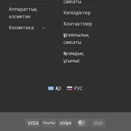
саясаты
Аппараттық
Кепілдіктер
косметик
Контактілер
Косметика
Құпиялылық
саясаты
Қоғамдық
ұсыныс
ҚАЗ
РУС