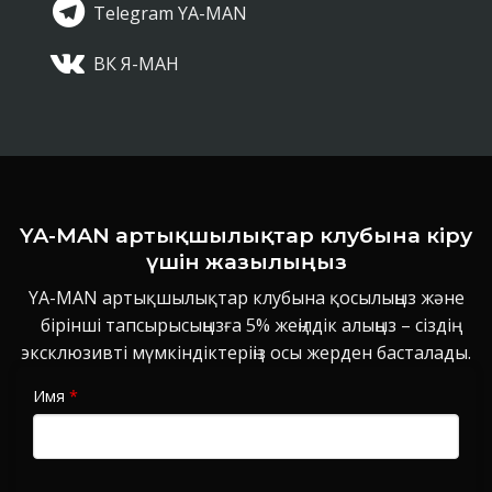
Telegram YA-MAN
ВК Я-МАН
YA-MAN артықшылықтар клубына кіру
үшін жазылыңыз
YA-MAN артықшылықтар клубына қосылыңыз және
бірінші тапсырысыңызға 5% жеңілдік алыңыз – сіздің
эксклюзивті мүмкіндіктеріңіз осы жерден басталады.
Имя
*