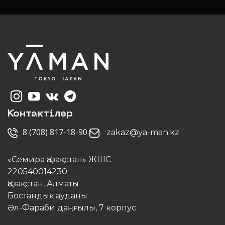
Контактілер
8 (708) 817-18-90
zakaz@ya-man.kz
«Семира Қазақстан» ЖШС
220540014230
Қазақстан, Алматы
Бостандық ауданы
Әл-Фараби даңғылы, 7 корпус