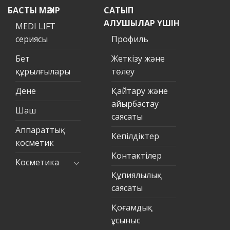
БАСТЫ МӘЗІР
САТЫП
АЛУШЫЛАР ҮШІН
MEDI LIFT
сериясы
Профиль
Бет
Жеткізу және
құрылғылары
төлеу
Дене
Қайтару және
айырбастау
Шаш
саясаты
Аппараттық
Кепілдіктер
косметик
Контактілер
Косметика
Құпиялылық
саясаты
Қоғамдық
ұсыныс