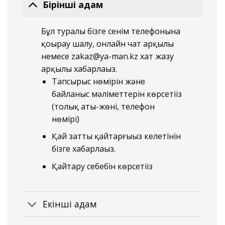
Бірінші қадам
Бұл туралы бізге сенім телефонына
қоңырау шалу, онлайн чат арқылы
немесе zakaz@ya-man.kz хат жазу
арқылы хабарлаңыз.
Тапсырыс нөмірін және
байланыс мәліметтерін көрсетіңіз
(толық аты-жөні, телефон
нөмірі)
Қай затты қайтарғыңыз келетінін
бізге хабарлаңыз.
Қайтару себебін көрсетіңіз
Екінші қадам