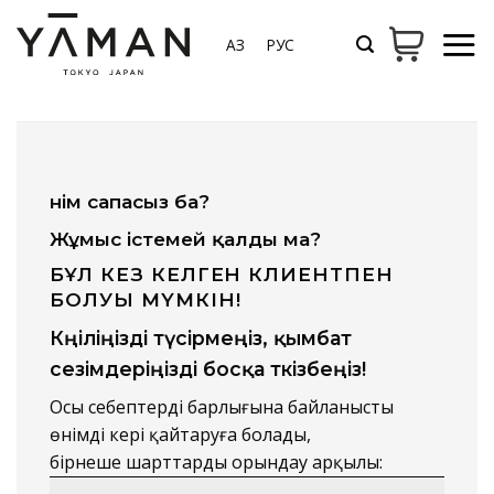
Мазмұнға
өту
ҚАЗ
РУС
Өнім сапасыз ба?
Жұмыс істемей қалды ма?
БҰЛ КЕЗ КЕЛГЕН КЛИЕНТПЕН
БОЛУЫ МҮМКІН!
Көңіліңізді түсірмеңіз, қымбат
сезімдеріңізді босқа өткізбеңіз!
Осы себептердің барлығына байланысты
өнімді кері қайтаруға болады,
бірнеше шарттарды орындау арқылы: