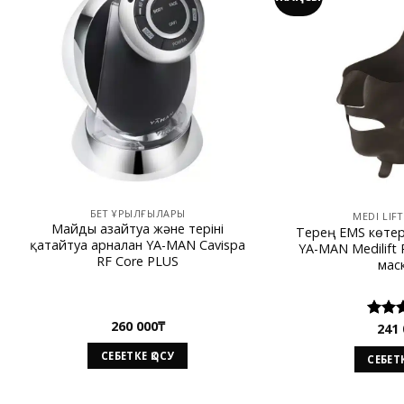
БЕТ ҚҰРЫЛҒЫЛАРЫ
MEDI LIF
Майды азайтуға және теріні
Терең EMS көтер
қатайтуға арналған YA-MAN Cavispa
YA-MAN Medilift 
RF Core PLUS
мас
260 000
₸
241 
Rate
out o
СЕБЕТКЕ ҚОСУ
СЕБЕТК