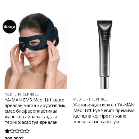
Жаңа
MEDI LIFT СЕРИЯСЫ
YA-MAN EMS Medi Lift көзге
MEDI LIFT СЕРИЯСЫ
Жапониядан келген YA-MAN
арналған маска хирургиялық
Medi Lift Eye Serum премиум
емес блефаропластикаға
қалпына келтіретін және
және көз айналасындағы
жасартатын сарысуы
теріні жасартуға арналған.
203 000
₸
Rated