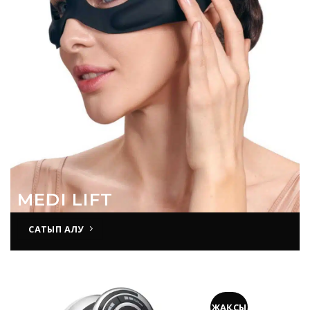
MEDI LIFT
САТЫП АЛУ
ЖАҚСЫ