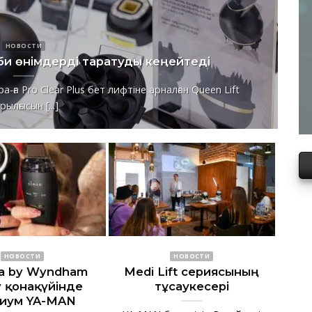
НОВОСТИ
би өнімдерді таратуды кеңейтеді
а Pro Clear Plus бет лифтіне арналған Queen Lift
рылғысын [...]
НОВОСТИ
НОВОСТИ
a by Wyndham
Medi Lift сериясының
y қонақүйінде
тұсаукесері
иум YA-MAN