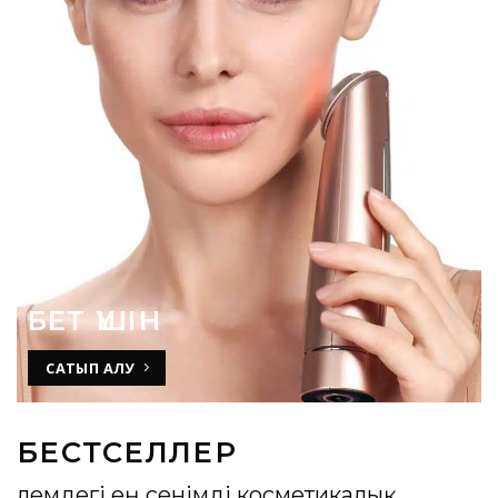
БЕТ ҮШІН
САТЫП АЛУ
БЕСТСЕЛЛЕР
Әлемдегі ең сенімді косметикалық