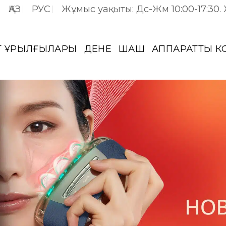
ҚАЗ
РУС
Жұмыс уақыты: Дс-Жм 10:00-17:30.
Т ҚҰРЫЛҒЫЛАРЫ
ДЕНЕ
ШАШ
АППАРАТТЫҚ 