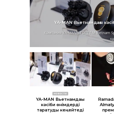
YA-MAN Вьетнамдағы кәсі
Компания YA-MAN LTD. TTM Vietnam Spa-ғ
құ
НОВОСТИ
YA-MAN Вьетнамдағы
Ramad
кәсіби өнімдерді
Almat
таратуды кеңейтеді
прем