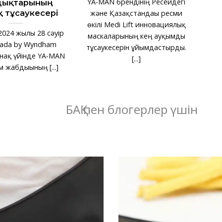
YA-MAN брендінің Ресейдегі
дықтарының
 тұсаукесері
және Қазақстандағы ресми
өкілі Medi Lift инновациялық
024 жылғы 28 сәуір
маскаларының кең ауқымды
ada by Wyndham
тұсаукесерін ұйымдастырды.
онақ үйінде YA-MAN
[...]
 жабдығының [...]
БАҚ пен блогерлер үшін