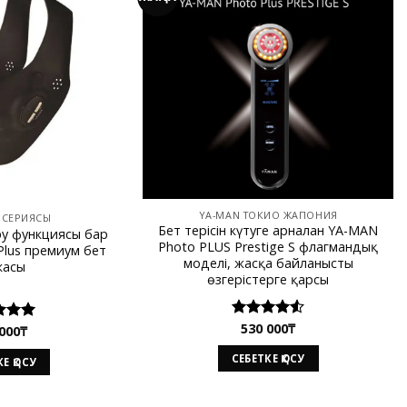
YA-MAN ТОКИО ЖАПОНИЯ
T СЕРИЯСЫ
Бет терісін күтуге арналған YA-MAN
у функциясы бар
Photo PLUS Prestige S флагмандық
Plus премиум бет
моделі, жасқа байланысты
касы
өзгерістерге қарсы
530 000
₸
Rated
000
₸
d
5.00
4.50
out
f 5
of 5
СЕБЕТКЕ ҚОСУ
Е ҚОСУ