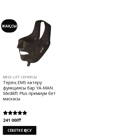
ЖАҚСЫ
MEDI LIFT СЕРИЯСЫ
Терең EMS көтеру
функциясы бар YA-MAN
Medilift Plus премиум бет
маскасы
241 000
₸
Rated
5.00
out of 5
СЕБЕТКЕ ҚОСУ