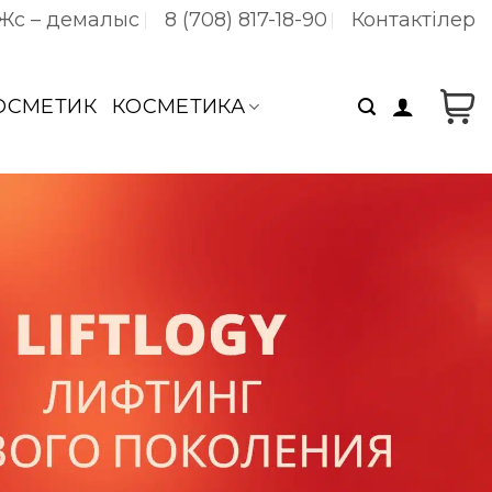
 Жс – демалыс
8 (708) 817-18-90
Контактілер
КОСМЕТИК
КОСМЕТИКА