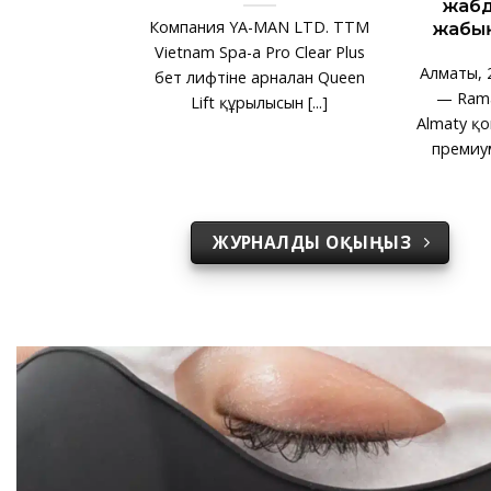
жаб
Компания YA-MAN LTD. TTM
жабық
Vietnam Spa-ға Pro Clear Plus
Алматы, 2
бет лифтіне арналған Queen
— Ram
Lift құрылғысын [...]
Almaty қ
премиум
ЖУРНАЛДЫ ОҚЫҢЫЗ