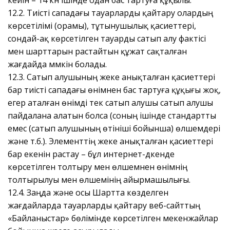
12.2. Тиісті сападағы тауарларды қайтару олардың
көрсетілімі (орамы), тұтынушылық қасиеттері,
сондай-ақ көрсетілген тауарды сатып алу фактісі
мен шарттарын растайтын құжат сақталған
жағдайда мүмкін болады.
12.3. Сатып алушының жеке анықталған қасиеттері
бар тиісті сападағы өнімнен бас тартуға құқығы жоқ,
егер аталған өнімді тек сатып алушы сатып алушы
пайдалана алатын болса (соның ішінде стандартты
емес (сатып алушының өтініші бойынша) өлшемдері
және т.б.). Элементтің жеке анықталған қасиеттері
бар екенін растау – бұл интернет-дүкенде
көрсетілген толтыру мен өлшемнен өнімнің
толтырылуы мен өлшемінің айырмашылығы.
12.4. Заңда және осы Шартта көзделген
жағдайларда тауарларды қайтару веб-сайттың
«Байланыстар» бөлімінде көрсетілген мекенжайлар