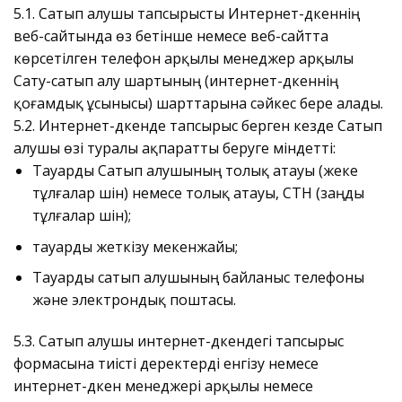
5.1. Сатып алушы тапсырысты Интернет-дүкеннің
веб-сайтында өз бетінше немесе веб-сайтта
көрсетілген телефон арқылы менеджер арқылы
Сату-сатып алу шартының (интернет-дүкеннің
қоғамдық ұсынысы) шарттарына сәйкес бере алады.
5.2. Интернет-дүкенде тапсырыс берген кезде Сатып
алушы өзі туралы ақпаратты беруге міндетті:
Тауарды Сатып алушының толық атауы (жеке
тұлғалар үшін) немесе толық атауы, СТН (заңды
тұлғалар үшін);
тауарды жеткізу мекенжайы;
Тауарды сатып алушының байланыс телефоны
және электрондық поштасы.
5.3. Сатып алушы интернет-дүкендегі тапсырыс
формасына тиісті деректерді енгізу немесе
интернет-дүкен менеджері арқылы немесе