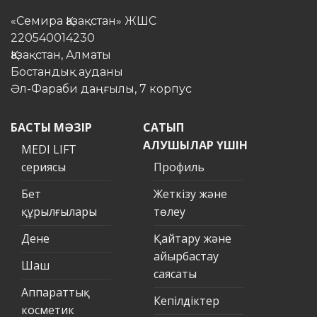
«Семира Қазақстан» ЖШС
220540014230
Қазақстан, Алматы
Бостандық ауданы
Әл-Фараби даңғылы, 7 корпус
БАСТЫ МӘЗІР
САТЫП
АЛУШЫЛАР ҮШІН
MEDI LIFT
сериясы
Профиль
Бет
Жеткізу және
құрылғылары
төлеу
Дене
Қайтару және
айырбастау
Шаш
саясаты
Аппараттық
Кепілдіктер
косметик