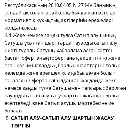
Республикасының 2010.04.05 N 274-IV Заңының,
сондай-ақ соларға сәйкес қабылданған өзге де
нормативтік құқықтық актілерінің ережелері
қолданылады.
4.4. Жеке немесе заңды тұлға Сатып алушының
Сатушы ұсынған шарттарда тауарды сатып алу
ниеті туралы Сатушы хабарлама алған сәттен
бастап офертаның (офертаның акцептінің) және
оған қосымшалардың барлық шарттарын толық
көлемде және ерекшеліксіз қабылдаған болып
саналады. Оферта қабылданған жағдайда жеке
немесе заңды тұлға Сатушымен тапсырыс берілген
тауарды сатып алу-сату шартын жасасқан болып
есептеледі және Сатып алушы мәртебесіне ие
болады.
САТЫП АЛУ-САТЫП АЛУ ШАРТЫН ЖАСАУ
ТӘРТІБІ