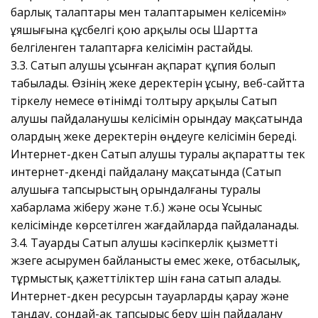
барлық талаптары мен талаптарымен келісемін»
ұяшығына құсбелгі қою арқылы осы Шартта
белгіленген талаптарға келісімін растайды.
3.3. Сатып алушы ұсынған ақпарат құпия болып
табылады. Өзінің жеке деректерін ұсыну, веб-сайтта
тіркелу немесе өтінімді толтыру арқылы Сатып
алушы пайдаланушы келісімін орындау мақсатында
олардың жеке деректерін өңдеуге келісімін береді.
Интернет-дүкен Сатып алушы туралы ақпаратты тек
интернет-дүкенді пайдалану мақсатында (Сатып
алушыға тапсырыстың орындалғаны туралы
хабарлама жіберу және т.б.) және осы Ұсыныс
келісімінде көрсетілген жағдайларда пайдаланады.
3.4. Тауарды Сатып алушы кәсіпкерлік қызметті
жүзеге асырумен байланысты емес жеке, отбасылық,
тұрмыстық қажеттіліктер үшін ғана сатып алады.
Интернет-дүкен ресурсын тауарларды қарау және
таңдау, сондай-ақ тапсырыс беру үшін пайдалану