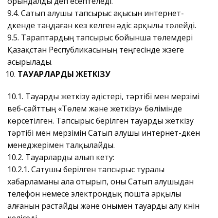
орындалды деп есептеледі.
9.4. Сатып алушы тапсырыс ақысын интернет-
дүкенде таңдаған кез келген әдіс арқылы төлейді.
9.5. Тараптардың тапсырыс бойынша төлемдері
Қазақстан Республикасының теңгесінде жүзеге
асырылады.
ТАУАРЛАРДЫ ЖЕТКІЗУ
10.1. Тауарды жеткізу әдістері, тәртібі мен мерзімі
веб-сайттың «Төлем және жеткізу» бөлімінде
көрсетілген. Тапсырыс берілген тауарды жеткізу
тәртібі мен мерзімін Сатып алушы интернет-дүкен
менеджерімен талқылайды.
10.2. Тауарларды алып кету:
10.2.1. Сатушы берілген тапсырыс туралы
хабарламаны ала отырып, оны Сатып алушыдан
телефон немесе электрондық пошта арқылы
алғанын растайды және онымен тауарды алу күнін
келіседі.