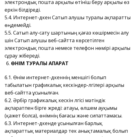
электрондық пошта арқылы өтініш беру арқылы өз
еркін білдіреді.
5.4. Интернет-дүкен Сатып алушы туралы ақпаратты
өңдемейді.
5.5. Сатып алу-сату шартының қағаз көшірмесін алу
үшін Сатып алушы веб-сайтта көрсетілген
электрондық пошта немесе телефон нөмірі арқылы
сұрау жібереді.
ӨНІМ ТУРАЛЫ АҚПАРАТ
6.1. Өнім интернет-дүкеннің меншігі болып
табылатын графикалық кескіндер-үлгілері арқылы
веб-сайтта ұсынылған.
6.2. Әрбір графикалық кескін үлгісі мәтіндік
ақпаратпен бірге жүреді: атауы, өлшем ауқымы
(қажет болса), өнімнің бағасы және сипаттамасы.
6.3. Интернет-дүкенде ұсынылған барлық
ақпараттық материалдар тек анықтамалық болып