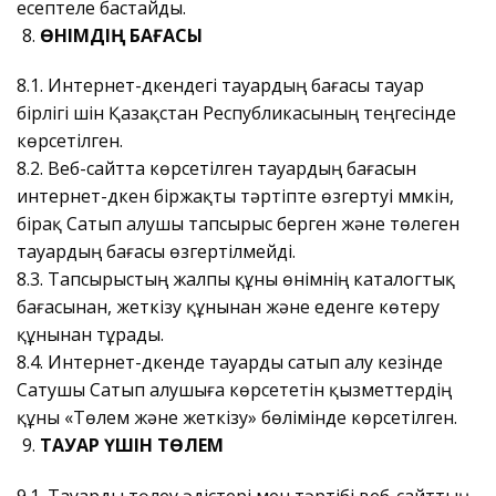
есептеле бастайды.
ӨНІМДІҢ БАҒАСЫ
8.1. Интернет-дүкендегі тауардың бағасы тауар
бірлігі үшін Қазақстан Республикасының теңгесінде
көрсетілген.
8.2. Веб-сайтта көрсетілген тауардың бағасын
интернет-дүкен біржақты тәртіпте өзгертуі мүмкін,
бірақ Сатып алушы тапсырыс берген және төлеген
тауардың бағасы өзгертілмейді.
8.3. Тапсырыстың жалпы құны өнімнің каталогтық
бағасынан, жеткізу құнынан және еденге көтеру
құнынан тұрады.
8.4. Интернет-дүкенде тауарды сатып алу кезінде
Сатушы Сатып алушыға көрсететін қызметтердің
құны «Төлем және жеткізу» бөлімінде көрсетілген.
ТАУАР ҮШІН ТӨЛЕМ