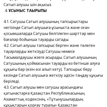
Сатып алушы үшін ақысыз.
ҰСЫНЫС ТАҚЫРЫПЫ
4.1. Сатушы Сатып алушының тапсырыстары
негізінде Сатып алушыға ұсыныста және оған
қосымшаларда Сатушы белгілеген шарттар мен
бағалар бойынша тауарды сатады.
4.2. Сатып алушы тапсырыс берген және төлеген
тауарларды жеткізуді Сатушы немесе
Тасымалдаушы жүзеге асырады. Сатып алушының
Сатушының қоймасынан тауарды өз бетінше алуға
құқығы бар (өзін өзі алып кету). Тапсырыс беру
кезінде Сатып алушыға жеткізу әдісін таңдау құқығы
беріледі.
4.3. Сатып алушы мен сатушы арасындағы
қатынастарға Қазақстан Республикасының
Азаматтық кодексінің, «Тұтынушылардың
құқықтарын қорғау туралы» Қазақстан