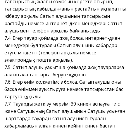
тапсырыстың жалпы сомасын көрсете отырып,
тапсырыстың қабылданғанын растайтын ақпаратты
жіберу арқылы Сатып алушының тапсырысын
растайды немесе интернет-дүкен менеджері Сатып
алушымен телефон арқылы байланысады.
7.4. Егер тауар қоймада жоқ болса, интернет-дүкен
менеджері бұл туралы Сатып алушыны хабардар
етуге міндетті (телефон арқылы немесе
электрондық пошта арқылы).
7.5. Сатып алушы уақытша қоймада жоқ тауарларға
алдын ала тапсырыс беруге құқылы.
7.6. Егер өнім қолжетімсіз болса, Сатып алушы оны
басқа өніммен ауыстыруға немесе тапсырыстан бас
тартуға құқылы.
7.7. Тауарды жеткізу мерзімі 30 күннен аспауға тиіс
және Сатушының Сатып алушының Сатушы ұсынған
шарттарда тауарды сатып алу ниеті туралы
хабарламасын алған күннен кейінгі күннен бастап