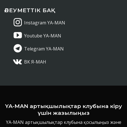
ӘЛЕУМЕТТІК БАҚ
Instagram YA-MAN
Youtube YA-MAN
Telegram YA-MAN
ВК Я-МАН
YA-MAN артықшылықтар клубына кіру
үшін жазылыңыз
YA-MAN артықшылықтар клубына қосылыңыз және