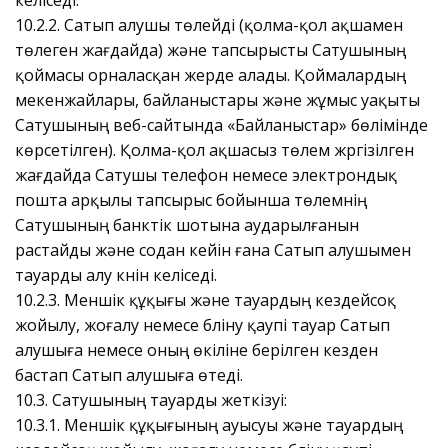
10.2.2. Сатып алушы төлейді (қолма-қол ақшамен
төлеген жағдайда) және тапсырысты Сатушының
қоймасы орналасқан жерде алады. Қоймалардың
мекенжайлары, байланыстары және жұмыс уақыты
Сатушының веб-сайтында «Байланыстар» бөлімінде
көрсетілген). Қолма-қол ақшасыз төлем жүргізілген
жағдайда Сатушы телефон немесе электрондық
пошта арқылы тапсырыс бойынша төлемнің
Сатушының банктік шотына аударылғанын
растайды және содан кейін ғана Сатып алушымен
тауарды алу күнін келіседі.
10.2.3. Меншік құқығы және тауардың кездейсоқ
жойылу, жоғалу немесе бүліну қаупі тауар Сатып
алушыға немесе оның өкіліне берілген кезден
бастап Сатып алушыға өтеді.
10.3. Сатушының тауарды жеткізуі:
10.3.1. Меншік құқығының ауысуы және тауардың