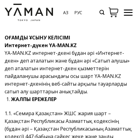
Мазмұнға
өту
ҚАЗ
РУС
ҚОҒАМДЫҚ ҰСЫНУ КЕЛІСІМІ
Интернет-дүкен
YA-MAN.KZ
YA-MAN.KZ интернет-дүкені
бұдан әрі «Интернет-
дүкен» деп аталатын және бұдан әрі «Сатып алушы»
деп аталатын интернет-дүкен қызметтерін
пайдаланушы арасындағы осы шарт YA-MAN.KZ
интернет-дүкенінің веб-сайты арқылы тауарларды
сатып алу шарттарын анықтайды.
ЖАЛПЫ ЕРЕЖЕЛЕР
1.1. «Семира Қазақстан» ЖШС
жария шарт –
Қазақстан Республикасы Азаматтық кодексінің
(бұдан әрі – Қазақстан Республикасының Азаматтық
кодексі) 447-бабына сәйкес жеке және заңды