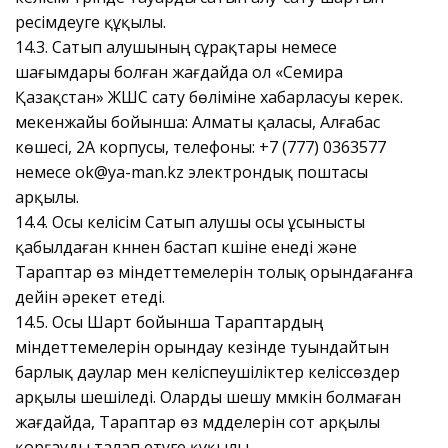
ресімдеуге құқылы.
14.3. Сатып алушының сұрақтары немесе
шағымдары болған жағдайда ол «Семира
Қазақстан» ЖШС сату бөліміне хабарласуы керек.
мекенжайы бойынша: Алматы қаласы, Алғабас
көшесі, 2А корпусы, телефоны: +7 (777) 0363577
немесе ok@ya-man.kz электрондық поштасы
арқылы.
14.4. Осы келісім Сатып алушы осы ұсынысты
қабылдаған күннен бастап күшіне енеді және
Тараптар өз міндеттемелерін толық орындағанға
дейін әрекет етеді.
14.5. Осы Шарт бойынша Тараптардың
міндеттемелерін орындау кезінде туындайтын
барлық даулар мен келіспеушіліктер келіссөздер
арқылы шешіледі. Оларды шешу мүмкін болмаған
жағдайда, Тараптар өз мүдделерін сот арқылы
қорғауды талап етуге құқылы.