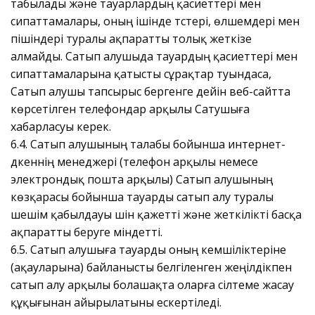
табылады және тауарлардың қасиеттері мен
сипаттамалары, оның ішінде түстері, өлшемдері мен
пішіндері туралы ақпаратты толық жеткізе
алмайды. Сатып алушыда тауардың қасиеттері мен
сипаттамаларына қатысты сұрақтар туындаса,
Сатып алушы тапсырыс бергенге дейін веб-сайтта
көрсетілген телефондар арқылы Сатушыға
хабарласуы керек.
6.4. Сатып алушының талабы бойынша интернет-
дүкеннің менеджері (телефон арқылы немесе
электрондық пошта арқылы) Сатып алушының
көзқарасы бойынша тауарды сатып алу туралы
шешім қабылдауы үшін қажетті және жеткілікті басқа
ақпаратты беруге міндетті.
6.5. Сатып алушыға тауарды оның кемшіліктеріне
(ақауларына) байланысты белгіленген жеңілдікпен
сатып алу арқылы болашақта оларға сілтеме жасау
құқығынан айырылатыны ескертіледі.