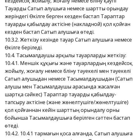
кездейсоқ жойылу, жоғалу немесе бүліну қаупі
Тауарды Сатып алушыға немесе шартты орындау
жеріндегі Өкілге берген кезден бастап Тараптар
тауарды қабылдау актісіне (накладной) қол қойған
кезден бастап Сатып алушыға өтеді.
10.3.2. Жеткізу кезінде тауар Сатып алушыға немесе
Өкілге беріледі.
10.4. Тасымалдаушы арқылы тауарларды жеткізу:
10.4.1. Меншік құқығы және тауарлардың кездейсоқ
жойылу, жоғалу немесе бүліну тәуекелі мен тәуекелі
Сатып алушыдан немесе Тасымалдаушыдан (Сатып
алушы мен Тасымалдаушы арасында жасалған
шартқа сәйкес) Тараптар тауарды қабылдау-
тапсыру актісіне (және жөнелтушіге/жөнелтушіге)
қол қойғаннан кейін шарттың орындалу орны
бойынша Тасымалдаушыға берілген сәттен бастап
өтеді.
10.4.2. 10.4.1 тармағын қоса алғанда, Сатып алушыға