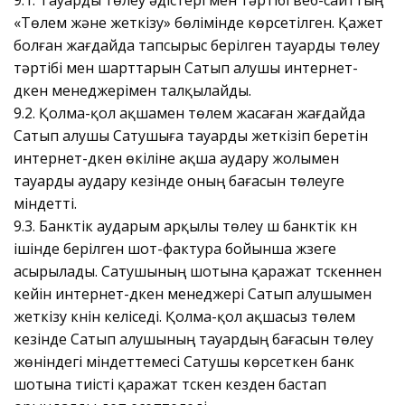
9.1. Тауарды төлеу әдістері мен тәртібі веб-сайттың
«Төлем және жеткізу» бөлімінде көрсетілген. Қажет
болған жағдайда тапсырыс берілген тауарды төлеу
тәртібі мен шарттарын Сатып алушы интернет-
дүкен менеджерімен талқылайды.
9.2. Қолма-қол ақшамен төлем жасаған жағдайда
Сатып алушы Сатушыға тауарды жеткізіп беретін
интернет-дүкен өкіліне ақша аудару жолымен
тауарды аудару кезінде оның бағасын төлеуге
міндетті.
9.3. Банктік аударым арқылы төлеу үш банктік күн
ішінде берілген шот-фактура бойынша жүзеге
асырылады. Сатушының шотына қаражат түскеннен
кейін интернет-дүкен менеджері Сатып алушымен
жеткізу күнін келіседі. Қолма-қол ақшасыз төлем
кезінде Сатып алушының тауардың бағасын төлеу
жөніндегі міндеттемесі Сатушы көрсеткен банк
шотына тиісті қаражат түскен кезден бастап