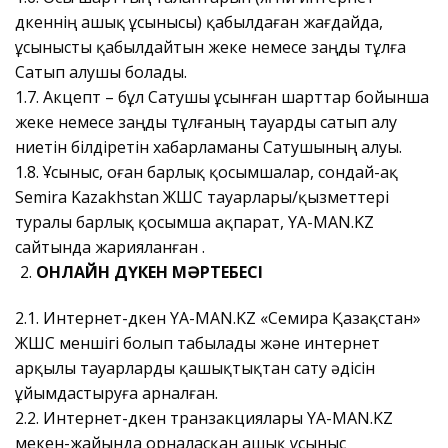
дүкеннің ашық ұсынысы) қабылдаған жағдайда,
ұсынысты қабылдайтын жеке немесе заңды тұлға
Сатып алушы болады.
1.7. Акцепт – бұл Сатушы ұсынған шарттар бойынша
жеке немесе заңды тұлғаның тауарды сатып алу
ниетін білдіретін хабарламаны Сатушының алуы.
1.8. Ұсыныс, оған барлық қосымшалар, сондай-ақ
Semira Kazakhstan ЖШС тауарлары/қызметтері
туралы барлық қосымша ақпарат
, YA-MAN.KZ
сайтында жарияланған
.
ОНЛАЙН ДҮКЕН МӘРТЕБЕСІ
2.1. Интернет-дүкен YA-MAN.KZ
«Семира Қазақстан»
ЖШС меншігі болып табылады
және интернет
арқылы тауарларды қашықтықтан сату әдісін
ұйымдастыруға арналған.
2.2. Интернет-дүкен транзакциялары YA-MAN.KZ
мекен-жайында орналасқан ашық ұсыныс