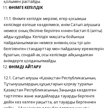
қолымен растайды.
ӨНІМГЕ КЕПІЛДІК
11.1. Өнімге кепілдік мерзімі, егер қосымша
келісімде өзгеше көзделмесе, өнім Сатып алушыға
немесе оның Өкіліне берілген күннен бастап 6 (алты)
айды құрайды. Кепілдік мақсаты бойынша
пайдаланылмаған немесе өнімнің осы түрі үшін
белгіленген стандарттар мен пайдалану ережелерін
бұзатын, сондай-ақ осы келісімде айқындалған
өнімдерге қолданылмайды.
ӨНІМДІ ҚАЙТАРУ
12.1. Сатып алушы «Қазақстан Республикасының
Тұтынушылардың құқықтарын қорғау туралы»
Қазақстан Республикасының Заңында көзделген
тәртіппен және жағдайларда тауарды бергенге
дейін кез келген уақытта, ал тауарды бергеннен
кейін – 14 күн ішінде одан бас тартуға құқылы.