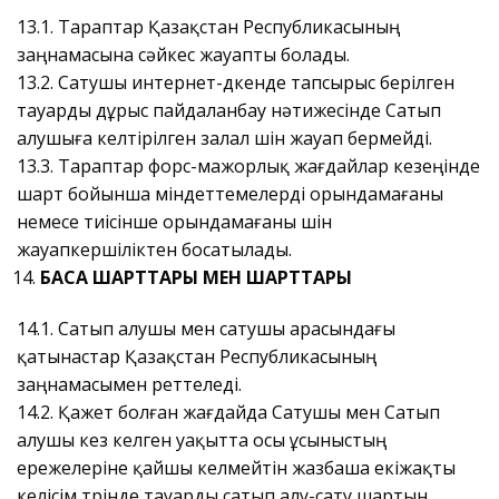
13.1. Тараптар Қазақстан Республикасының
заңнамасына сәйкес жауапты болады.
13.2. Сатушы интернет-дүкенде тапсырыс берілген
тауарды дұрыс пайдаланбау нәтижесінде Сатып
алушыға келтірілген залал үшін жауап бермейді.
13.3. Тараптар форс-мажорлық жағдайлар кезеңінде
шарт бойынша міндеттемелерді орындамағаны
немесе тиісінше орындамағаны үшін
жауапкершіліктен босатылады.
БАСҚА ШАРТТАРЫ МЕН ШАРТТАРЫ
14.1. Сатып алушы мен сатушы арасындағы
қатынастар Қазақстан Республикасының
заңнамасымен реттеледі.
14.2. Қажет болған жағдайда Сатушы мен Сатып
алушы кез келген уақытта осы ұсыныстың
ережелеріне қайшы келмейтін жазбаша екіжақты
келісім түрінде тауарды сатып алу-сату шартын