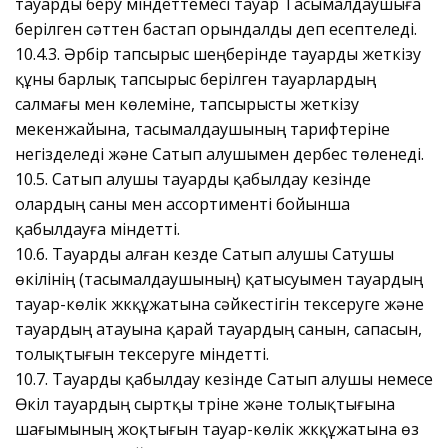
тауарды беру міндеттемесі тауар Тасымалдаушыға
берілген сәттен бастап орындалды деп есептеледі.
10.4.3. Әрбір тапсырыс шеңберінде тауарды жеткізу
құны барлық тапсырыс берілген тауарлардың
салмағы мен көлеміне, тапсырысты жеткізу
мекенжайына, тасымалдаушының тарифтеріне
негізделеді және Сатып алушымен дербес төленеді.
10.5. Сатып алушы тауарды қабылдау кезінде
олардың саны мен ассортименті бойынша
қабылдауға міндетті.
10.6. Тауарды алған кезде Сатып алушы Сатушы
өкілінің (тасымалдаушының) қатысуымен тауардың
тауар-көлік жүкқұжатына сәйкестігін тексеруге және
тауардың атауына қарай тауардың санын, сапасын,
толықтығын тексеруге міндетті.
10.7. Тауарды қабылдау кезінде Сатып алушы немесе
Өкіл тауардың сыртқы түріне және толықтығына
шағымының жоқтығын тауар-көлік жүкқұжатына өз