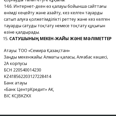
14.6. Интернет-дүкен өз қалауы бойынша сайттағы
өнімді кеңейту және азайту, кез келген тауарды
сатып алуға қолжетімділікті реттеу және кез келген
тауарды сатуды тоқтату немесе тоқтату құқығын
өзіне қалдырады.
САТУШЫНЫҢ МЕКЕН-ЖАЙЫ ЖӘНЕ МӘЛІМЕТТЕР
Атауы: ТОО «Семира Қазақстан»
Заңды мекенжайы: Алматы қаласы, Алғабас көшесі,
2А корпусы
БСН 220540014230
KZ418562203127228414
Банк атауы
«Банк ЦентрКредит» АҚ
BIC KCJBKZKX