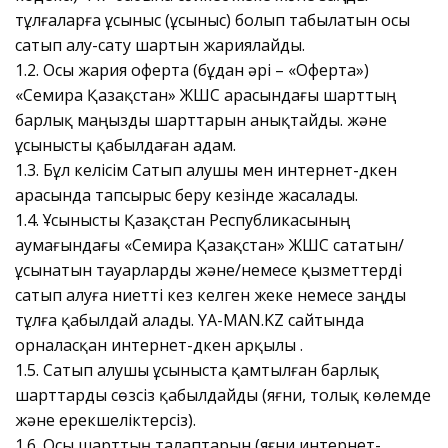
тұлғаларға ұсыныс (ұсыныс) болып табылатын осы
сатып алу-сату шартын жариялайды.
1.2. Осы жария оферта (бұдан әрі – «Оферта»)
«Семира Қазақстан» ЖШС арасындағы шарттың
барлық маңызды шарттарын анықтайды.
және
ұсынысты қабылдаған адам.
1.3. Бұл келісім Сатып алушы мен интернет-дүкен
арасында тапсырыс беру кезінде жасалады.
1.4. Ұсынысты Қазақстан Республикасының
аумағындағы «Семира Қазақстан» ЖШС сататын/
ұсынатын тауарларды және/немесе қызметтерді
сатып алуға ниетті кез келген жеке немесе заңды
тұлға қабылдай алады.
YA-MAN.KZ сайтында
орналасқан интернет-дүкен арқылы
.
1.5. Сатып алушы ұсыныста қамтылған барлық
шарттарды сөзсіз қабылдайды (яғни, толық көлемде
және ерекшеліктерсіз).
1.6. Осы шарттың талаптарын (яғни интернет-