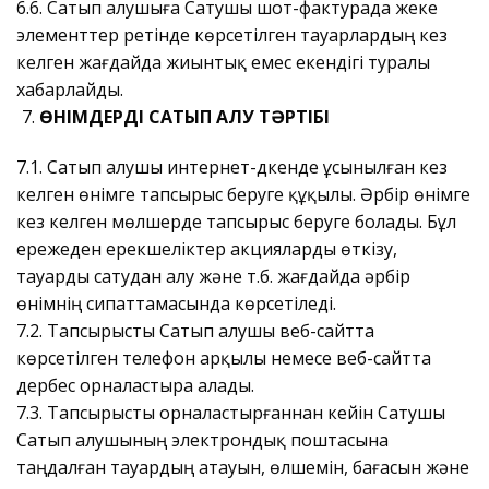
6.6. Сатып алушыға Сатушы шот-фактурада жеке
элементтер ретінде көрсетілген тауарлардың кез
келген жағдайда жиынтық емес екендігі туралы
хабарлайды.
ӨНІМДЕРДІ САТЫП АЛУ ТӘРТІБІ
7.1. Сатып алушы интернет-дүкенде ұсынылған кез
келген өнімге тапсырыс беруге құқылы. Әрбір өнімге
кез келген мөлшерде тапсырыс беруге болады. Бұл
ережеден ерекшеліктер акцияларды өткізу,
тауарды сатудан алу және т.б. жағдайда әрбір
өнімнің сипаттамасында көрсетіледі.
7.2. Тапсырысты Сатып алушы веб-сайтта
көрсетілген телефон арқылы немесе веб-сайтта
дербес орналастыра алады.
7.3. Тапсырысты орналастырғаннан кейін Сатушы
Сатып алушының электрондық поштасына
таңдалған тауардың атауын, өлшемін, бағасын және