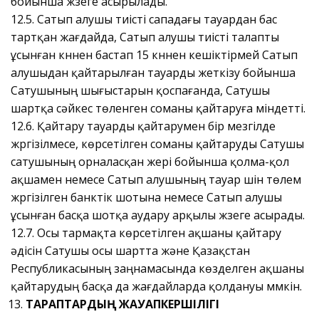
бойынша жүзеге асырылады.
12.5. Сатып алушы тиісті сападағы тауардан бас
тартқан жағдайда, Сатып алушы тиісті талапты
ұсынған күннен бастап 15 күннен кешіктірмей Сатып
алушыдан қайтарылған тауарды жеткізу бойынша
Сатушының шығыстарын қоспағанда, Сатушы
шартқа сәйкес төленген соманы қайтаруға міндетті.
12.6. Қайтару тауарды қайтарумен бір мезгілде
жүргізілмесе, көрсетілген соманы қайтаруды Сатушы
сатушының орналасқан жері бойынша қолма-қол
ақшамен немесе Сатып алушының тауар үшін төлем
жүргізілген банктік шотына немесе Сатып алушы
ұсынған басқа шотқа аудару арқылы жүзеге асырады.
12.7. Осы тармақта көрсетілген ақшаны қайтару
әдісін Сатушы осы шартта және Қазақстан
Республикасының заңнамасында көзделген ақшаны
қайтарудың басқа да жағдайларда қолдануы мүмкін.
ТАРАПТАРДЫҢ ЖАУАПКЕРШІЛІГІ