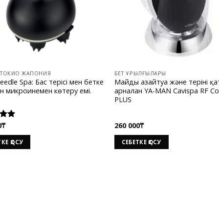
 ТОКИО ЖАПОНИЯ
БЕТ ҚҰРЫЛҒЫЛАРЫ
eedle Spa: Бас терісі мен бетке
Майды азайтуға және теріні қа
ан микроинемен көтеру емі.
арналған YA-MAN Cavispa RF Co
PLUS
0
₸
260 000
₸
5.00
 5
КЕ ҚОСУ
СЕБЕТКЕ ҚОСУ