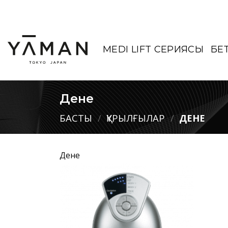
Мазмұнға
өту
MEDI LIFT СЕРИЯСЫ
БЕ
Дене
БАСТЫ
/
ҚҰРЫЛҒЫЛАР
/
ДЕНЕ
Дене