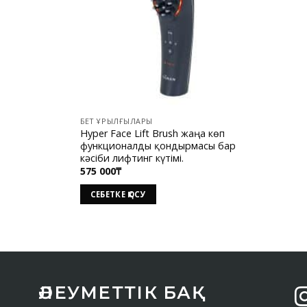
БЕТ ҚҰРЫЛҒЫЛАРЫ
Hyper Face Lift Brush жаңа көп
функционалды қондырмасы бар
кәсіби лифтинг күтімі.
575 000
₸
СЕБЕТКЕ ҚОСУ
ӘЛЕУМЕТТІК БАҚ