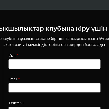
ықшылықтар клубына кіру үші
 клубына қосылыңыз және бірінші тапсырысыңызға 5% жең
эксклюзивті мүмкіндіктеріңіз осы жерден басталады.
Имя
*
Email
*
Телефон