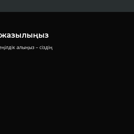
н жазылыңыз
ілдік алыңыз – сіздің