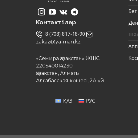
Бет
Ден
Контактілер
8 (708) 817-18-90
Ша
zakaz@ya-man.kz
Апп
Кос
«Семира Қазақстан» ЖШС
220540014230
Қазақстан, Алматы
Алғабасская көшесі, 2А үй
ҚАЗ
РУС