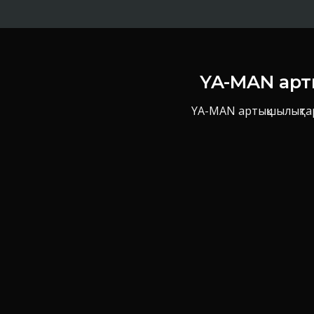
YA-MAN арт
YA-MAN артықшылықтар