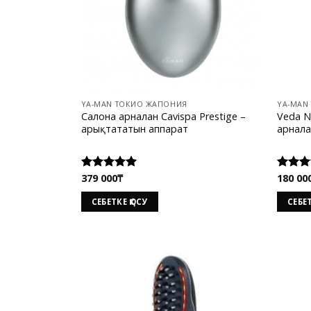
YA-MAN ТОКИО ЖАПОНИЯ
YA-MAN
Салонға арналған Cavispa Prestige –
Veda N
арықтататын аппарат
арналғ
379 000
₸
180 00
Rated
5.00
Rated
out of 5
out of
СЕБЕТКЕ ҚОСУ
СЕБЕТ