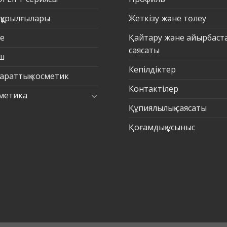
 құрылғылары
Жеткізу және төлеу
е
Қайтару және айырбаст
саясаты
ш
Кепілдіктер
араттық косметик
Контактілер
метика
Құпиялылық саясаты
Қоғамдық ұсыныс