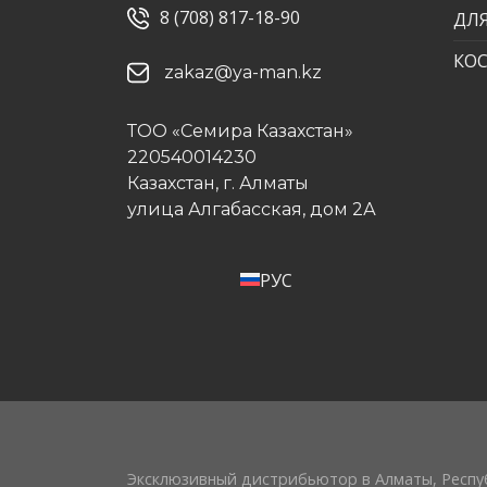
8 (708) 817-18-90
ДЛ
КО
zakaz@ya-man.kz
ТОО «Семира Казахстан»
220540014230
Казахстан, г. Алматы
улица Алгабасская, дом 2А
РУС
Эксклюзивный дистрибьютор в Алматы, Респуб