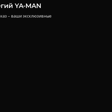
егий YA-MAN
аказ – ваши эксклюзивные