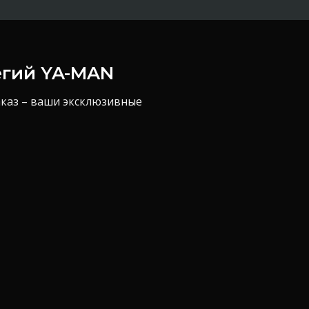
егий YA-MAN
аказ – ваши эксклюзивные