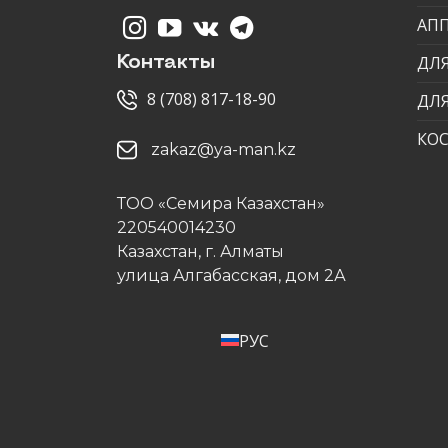
АП
ДЛЯ
Контакты
8 (708) 817-18-90
ДЛ
КО
zakaz@ya-man.kz
ТОО «Семира Казахстан»
220540014230
Казахстан, г. Алматы
улица Алгабасская, дом 2А
РУС