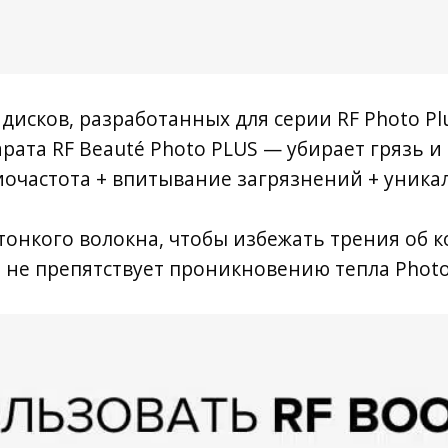
 дисков, разработанных для серии RF Photo Pl
ата RF Beauté Photo PLUS — убирает грязь и
иочастота + впитывание загрязнений + уник
тонкого волокна, чтобы избежать трения об к
а не препятствует проникновению тепла Phot