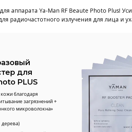
для аппарата Ya-Man RF Beaute Photo Plus! У
 для радиочастотного излучения для лица и у
разовый
тер для
hoto PLUS
 кожи благодаря
итывание загрязнений +
онкого микроволокна»
 дерева)