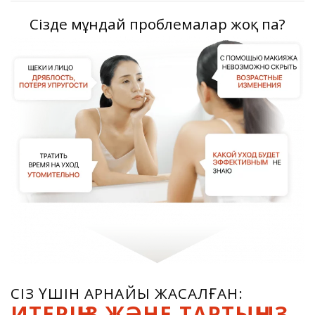
Сізде мұндай проблемалар жоқ па?
СІЗ ҮШІН АРНАЙЫ ЖАСАЛҒАН:
ИТЕРІҢІЗ ЖӘНЕ ТАРТЫҢЫЗ.