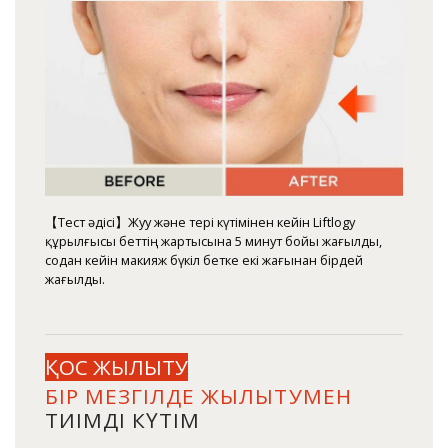
【Тест әдісі】Жуу және тері күтімінен кейін Liftlogy
құрылғысы беттің жартысына 5 минут бойы жағылды,
содан кейін макияж бүкіл бетке екі жағынан бірдей
жағылды.
ҚОС ЖЫЛЫТУ
БІР МЕЗГІЛДЕ ЖЫЛЫТУМЕН
ТИІМДІ КҮТІМ