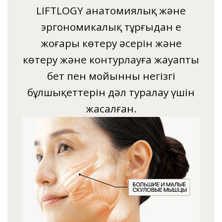
LIFTLOGY анатомиялық және
эргономикалық тұрғыдан ең
жоғары көтеру әсерін және
көтеру және контурлауға жауапты
бет пен мойынның негізгі
бұлшықеттерін дәл туралау үшін
жасалған.