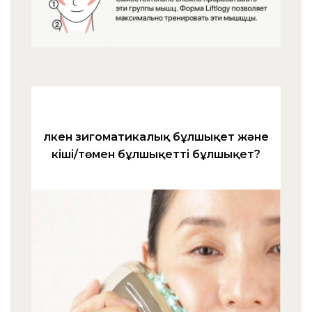
Үлкен зигоматикалық бұлшықет және
кіші/төмен бұлшықетті бұлшықет?