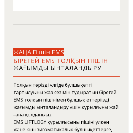
ЖАҢА Пішін EMS
БІРЕГЕЙ EMS ТОЛҚЫН ПІШІНІ
ЖАҒЫМДЫ ЫНТАЛАНДЫРУ
Толқын тәрізді үлгіде бұлшықеттің
тартылуының жаңа сезімін тудыратын бірегей
EMS толқын пішінімен бұлшық еттеріңізді
жағымды ынталандыру үшін құрылғыны жай
ғана қолданыңыз.
EMS LIFTLOGY құрылғысының пішіні үлкен
және кіші зигоматикалық бұлшықеттерге,