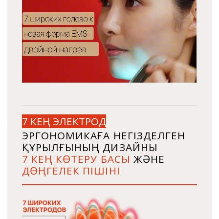
7 КЕҢ ЭЛЕКТРОД
ЭРГОНОМИКАҒА НЕГІЗДЕЛГЕН
ҚҰРЫЛҒЫНЫҢ ДИЗАЙНЫ
7 КЕҢ КӨТЕРУ БАСЫ
ЖӘНЕ
ДӨҢГЕЛЕК ПІШІНІ