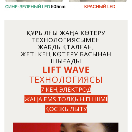
ҚҰРЫЛҒЫ ЖАҢА КӨТЕРУ
ТЕХНОЛОГИЯСЫМЕН
ЖАБДЫҚТАЛҒАН,
ЖЕТІ КЕҢ КӨТЕРУ БАСЫНАН
ШЫҒАДЫ
LIFT WAVE
ТЕХНОЛОГИЯСЫ
7 КЕҢ ЭЛЕКТРОД
ЖАҢА EMS ТОЛҚЫН ПІШІМІ
ҚОС ЖЫЛЫТУ