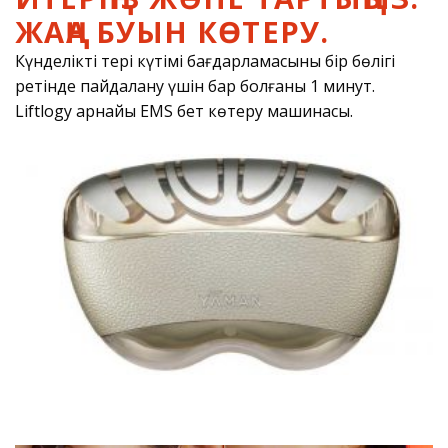
ЖАҢА БУЫН КӨТЕРУ.
Күнделікті тері күтімі бағдарламасының бір бөлігі
ретінде пайдалану үшін бар болғаны 1 минут.
Liftlogy арнайы EMS бет көтеру машинасы.