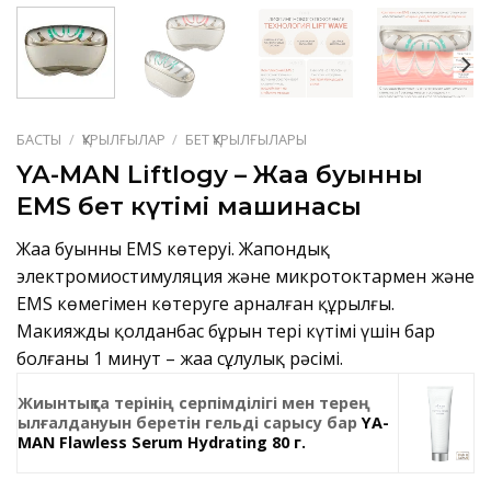
БАСТЫ
/
ҚҰРЫЛҒЫЛАР
/
БЕТ ҚҰРЫЛҒЫЛАРЫ
YA-MAN Liftlogy – Жаңа буынның
EMS бет күтімі машинасы
Жаңа буынның EMS көтеруі. Жапондық
электромиостимуляция және микротоктармен және
EMS көмегімен көтеруге арналған құрылғы.
Макияжды қолданбас бұрын тері күтімі үшін бар
болғаны 1 минут – жаңа сұлулық рәсімі.
Жиынтықта терінің серпімділігі мен терең
ылғалдануын беретін гельді сарысу бар
YA-
MAN Flawless Serum Hydrating 80 г.