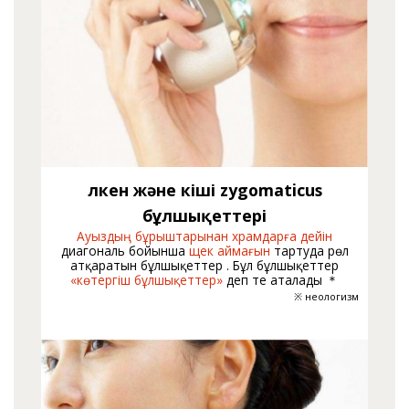
Үлкен және кіші zygomaticus
бұлшықеттері
Ауыздың бұрыштарынан храмдарға дейін
диагональ бойынша
щек аймағын
тартуда рөл
атқаратын бұлшықеттер . Бұл бұлшықеттер
«көтергіш бұлшықеттер»
деп те аталады ＊
※ неологизм