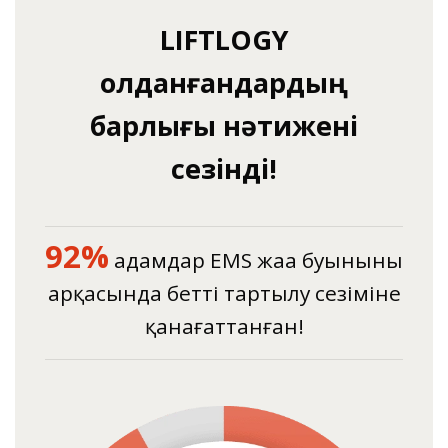
LIFTLOGY
қолданғандардың
барлығы нәтижені
сезінді!
92%
адамдар EMS жаңа буынының
арқасында беттің тартылу сезіміне
қанағаттанған!