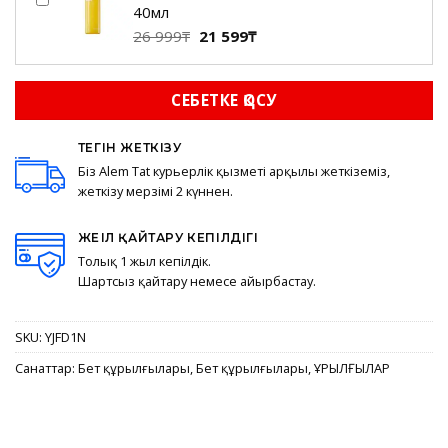
500₸.
600₸.
40мл
Бастапқы
Ағымдағы
26 999
₸
21 599
₸
бағасы:
баға:
26
21
СЕБЕТКЕ ҚОСУ
999₸.
599₸.
ТЕГІН ЖЕТКІЗУ
Біз Alem Tat курьерлік қызметі арқылы жеткіземіз,
жеткізу мерзімі 2 күннен.
ЖЕҢІЛ ҚАЙТАРУ КЕПІЛДІГІ
Толық 1 жыл кепілдік.
Шартсыз қайтару немесе айырбастау.
SKU:
YJFD1N
Санаттар:
Бет құрылғылары
,
Бет құрылғылары
,
ҚҰРЫЛҒЫЛАР