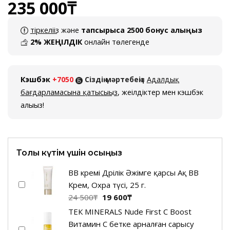
235 000
₸
тіркеліңіз
және
тапсырысқа 2500 бонус алыңыз
2% ЖЕҢІЛДІК
онлайн төлегенде
Кэшбэк
+7050
Сіздің мәртебеңіз
Адалдық
бағдарламасына қатысыңыз
, жеңілдіктер мен кэшбэк
алыңыз!
Толық күтім үшін қосыңыз
BB кремі Дәрілік Әжімге қарсы Ақ ВВ
Крем, Охра түсі, 25 г.
Бастапқы
Ағымдағы
24 500
₸
19 600
₸
бағасы:
баға:
ТЕК MINERALS Nude First C Boost
24
19
Витамин С бетке арналған сарысу