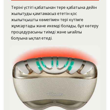
Терінің үстіңгі қабатынан терең қабатына дейін
жылытуды қамтамасыз ететін қос
жылытқыштың көмегімен тері күтімге
жұмсартады және икемді болады, бұл көтеру
процедурасының тиімді және ыңғайлы
болуына ықпал етеді.