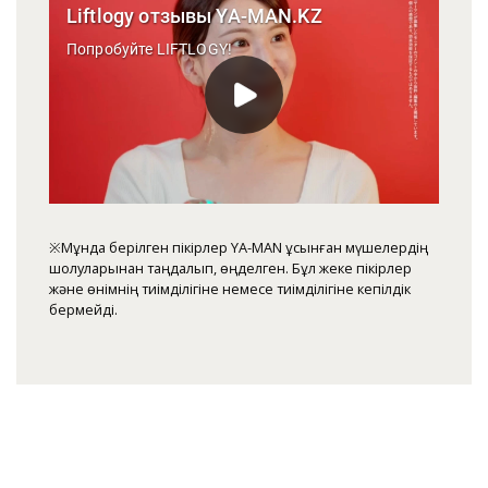
※Мұнда берілген пікірлер YA-MAN ұсынған мүшелердің
шолуларынан таңдалып, өңделген. Бұл жеке пікірлер
және өнімнің тиімділігіне немесе тиімділігіне кепілдік
бермейді.