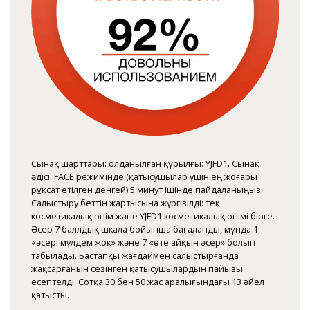
Сынақ шарттары: Қолданылған құрылғы: YJFD1. Сынақ
әдісі: FACE режимінде (қатысушылар үшін ең жоғары
рұқсат етілген деңгей) 5 минут ішінде пайдаланыңыз.
Салыстыру беттің жартысына жүргізілді: тек
косметикалық өнім және YJFD1 косметикалық өнімі бірге.
Әсер 7 баллдық шкала бойынша бағаланды, мұнда 1
«әсері мүлдем жоқ» және 7 «өте айқын әсер» болып
табылады. Бастапқы жағдаймен салыстырғанда
жақсарғанын сезінген қатысушылардың пайызы
есептелді. Сотқа 30 бен 50 жас аралығындағы 13 әйел
қатысты.