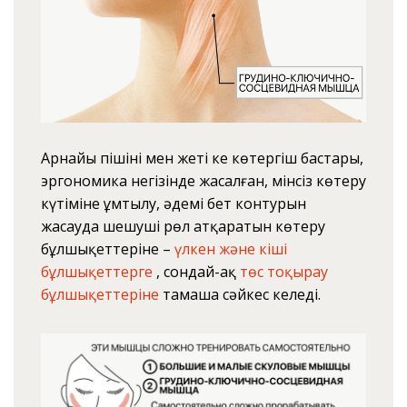
Арнайы пішіні мен жеті кең көтергіш бастары,
эргономика негізінде жасалған, мінсіз көтеру
күтіміне ұмтылу, әдемі бет контурын
жасауда шешуші рөл атқаратын көтеру
бұлшықеттеріне –
үлкен және кіші
бұлшықеттерге
, сондай-ақ
төс тоқырау
бұлшықеттеріне
тамаша сәйкес келеді.