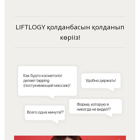
LIFTLOGY қолданбасын қолданып
көріңіз!