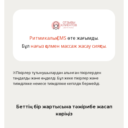
Ритмикалық EMS
өте жағымды.
Бұл
нағыз қолмен массаж жасау сияқты.
※Пікірлер тұтынушылардан алынған пікірлерден
таңдалды және өңделді. Бұл жеке пікірлер және
тиімділікке немесе тиімділікке кепілдік бермейді.
Беттің бір жартысына тәжірибе жасап
көріңіз