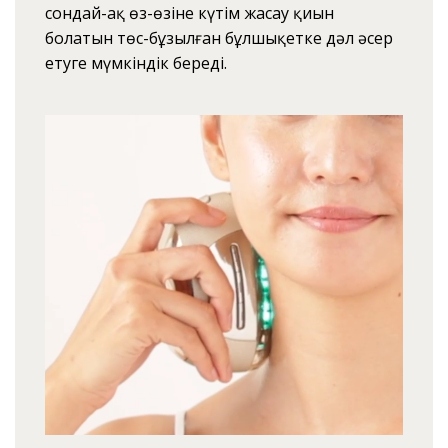
сондай-ақ өз-өзіне күтім жасау қиын
болатын төс-бұзылған бұлшықетке дәл әсер
етуге мүмкіндік береді.