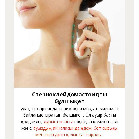
Стерноклейдомастоидты
бұлшықет
Құлақтың артындағы аймақты мықын сүйегімен
байланыстыратын бұлшықет. Ол ауыр басты
қолдайды,
дұрыс позаны
сақтауға көмектеседі
және
ауыздың айналасында
әдемі бет сызығы
мен контурын қалыптастырады
.