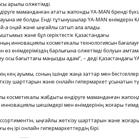
ы арқылы қолжетімді.
діруге маманданған атақты жапондық YA-MAN бренді бүкі
ына ие болды. Енді тұтынушылар YA-MAN өнімдерін K
й-ақ оңай және ыңғайлы сатып ала алады.
ыштымыз және бұл серіктестік Қазақстандағы
ың инновациялық косметикалық технологиясын бағалау
шан өз өнімдеріміздің барлығына қолжетімді болуын қамта
у осы бағыттағы маңызды қадам”, – деді Қазақстандағы Y
ң кең ауқымы, соның ішінде жаңа заттар мен бестселле
еткізу шарттарын және онлайн гипермаркет ұсынатын тү
ы косметикалық жабдықты өндіруге маманданған жапонд
инновациялық шешімдері мен өнімдерінің жоғары тиімді
ассортиментін, ыңғайлы жеткізу шарттарын және жоғар
ғы ең ірі онлайн гипермаркеттердің бірі.