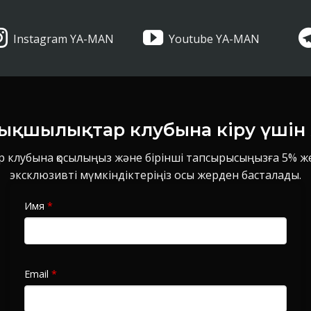
Instagram YA-MAN
Youtube YA-MAN
ықшылықтар клубына кіру үші
 клубына қосылыңыз және бірінші тапсырысыңызға 5% жең
эксклюзивті мүмкіндіктеріңіз осы жерден басталады.
Имя
*
Email
*