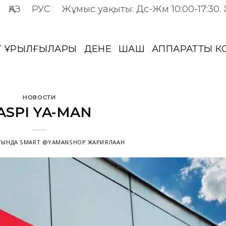
ҚАЗ
РУС
Жұмыс уақыты: Дс-Жм 10:00-17:30.
Т ҚҰРЫЛҒЫЛАРЫ
ДЕНЕ
ШАШ
АППАРАТТЫҚ 
НОВОСТИ
ASPI YA-MAN
ТЫНДА
SMART @YAMANSHOP
ЖАРИЯЛАҒАН