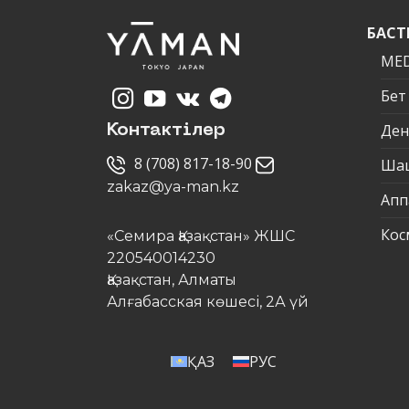
БАСТ
MED
Бет
Ден
Контактілер
8 (708) 817-18-90
Ша
zakaz@ya-man.kz
Апп
Кос
«Семира Қазақстан» ЖШС
220540014230
Қазақстан, Алматы
Алғабасская көшесі, 2А үй
ҚАЗ
РУС