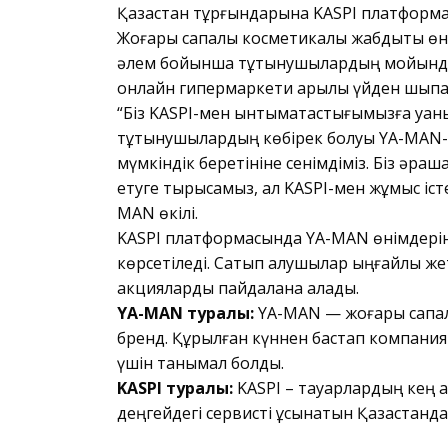
Қазақстан тұрғындарына KASPI платформас
Жоғары сапалы косметикалық жабдықты өн
әлем бойынша тұтынушылардың мойындау
онлайн гипермаркети арқылы үйден шықпа
“Біз KASPI-мен ынтымақтастығымызға қуан
тұтынушылардың көбірек болуы YA-MAN-н
мүмкіндік беретініне сенімдіміз. Біз әрқа
етуге тырысамыз, ал KASPI-мен жұмыс істе
MAN өкілі.
KASPI платформасында YA-MAN өнімдеріні
көрсетіледі. Сатып алушылар ыңғайлы ж
акцияларды пайдалана алады.
YA-MAN туралы:
YA-MAN — жоғары сапал
бренд. Құрылған күннен бастап компания 
үшін танымал болды.
KASPI туралы:
KASPI – тауарлардың кең 
деңгейдегі сервисті ұсынатын Қазақстанда