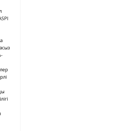
л
ASPI
ға
масыз
A-
рлер
рлі
ық
лігі
ы