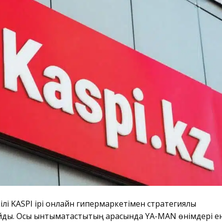
лі KASPI ірі онлайн гипермаркетімен стратегиялық
йды. Осы ынтымақтастықтың арқасында YA-MAN өнімдері е