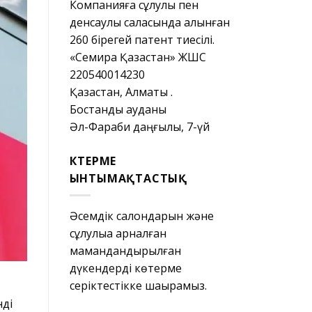
Компанияға сұлулық пен
денсаулық саласында алынған
260 бірегей патент тиесілі.
«Семира Қазақстан» ЖШС
220540014230
Қазақстан, Алматы қ.
Бостандық ауданы
Әл-Фараби даңғылы, 7-үй
КӨТЕРМЕ
ЫНТЫМАҚТАСТЫҚ
Әсемдік салондарын және
сұлулыққа арналған
мамандандырылған
дүкендерді көтерме
серіктестікке шақырамыз.
нді