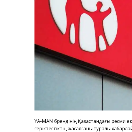
YA-MAN брендінің Қазақстандағы ресми өкі
серіктестіктің жасалғаны туралы хабарла