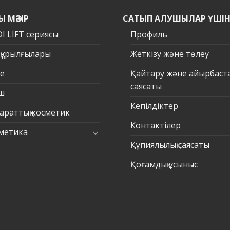
Ы МӘЗІР
САТЫП АЛУШЫЛАР ҮШІ
I LIFT сериясы
Профиль
 құрылғылары
Жеткізу және төлеу
е
Қайтару және айырбаст
саясаты
ш
Кепілдіктер
араттық косметик
Контактілер
метика
Құпиялылық саясаты
Қоғамдық ұсыныс