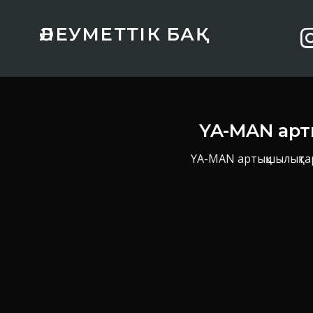
ӘЛЕУМЕТТІК БАҚ
YA-MAN арт
YA-MAN артықшылықтар