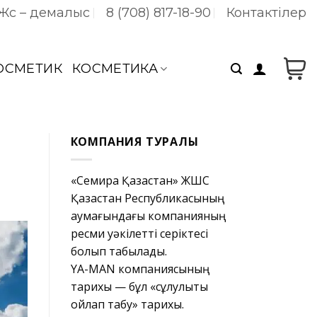
 Жс – демалыс
8 (708) 817-18-90
Контактілер
КОСМЕТИК
КОСМЕТИКА
КОМПАНИЯ ТУРАЛЫ
«Семира Қазақстан» ЖШС
Қазақстан Республикасының
аумағындағы компанияның
ресми уәкілетті серіктесі
болып табылады.
YA-MAN компаниясының
тарихы — бұл «сұлулықты
ойлап табу» тарихы.