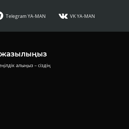
Telegram YA-MAN
VK YA-MAN
н жазылыңыз
ілдік алыңыз – сіздің