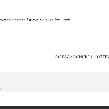
інде жарияланған.
Тұрақты сілтемені
белгілеңіз.
РЖ РАДИОЖИІЛІГІН КӨТЕР
t.