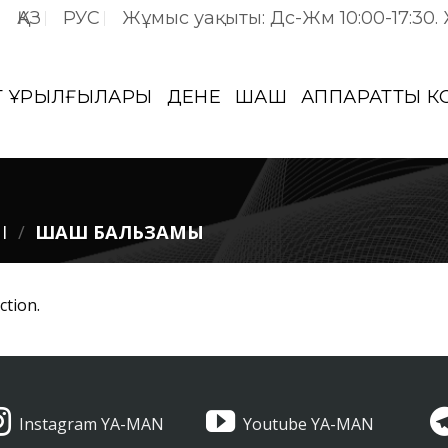
ҚАЗ
РУС
Жұмыс уақыты: Дс-Жм 10:00-17:30.
Т ҚҰРЫЛҒЫЛАРЫ
ДЕНЕ
ШАШ
АППАРАТТЫҚ 
І
/
ШАШ БАЛЬЗАМЫ
ction.
Instagram YA-MAN
Youtube YA-MAN