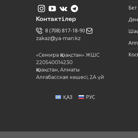
Бет
Ден
Контактілер
8 (708) 817-18-90
Ша
zakaz@ya-man.kz
Апп
Кос
«Семира Қазақстан» ЖШС
220540014230
Қазақстан, Алматы
Алғабасская көшесі, 2А үй
ҚАЗ
РУС