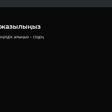
н жазылыңыз
ілдік алыңыз – сіздің