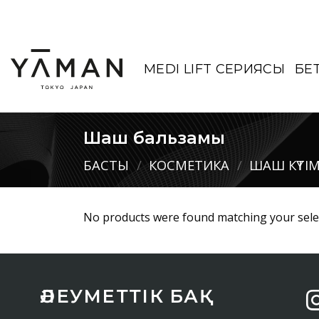
Мазмұнға
өту
MEDI LIFT СЕРИЯСЫ
БЕ
Шаш бальзамы
БАСТЫ
/
КОСМЕТИКА
/
ШАШ КҮТІМ
No products were found matching your sele
ӘЛЕУМЕТТІК БАҚ