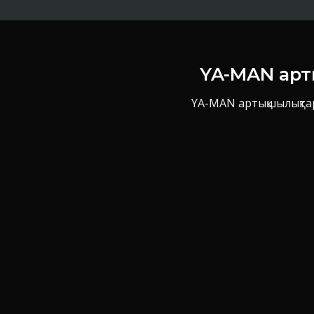
YA-MAN арт
YA-MAN артықшылықтар