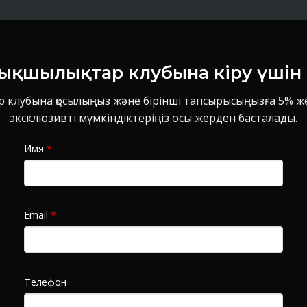
ықшылықтар клубына кіру үші
 клубына қосылыңыз және бірінші тапсырысыңызға 5% жең
эксклюзивті мүмкіндіктеріңіз осы жерден басталады.
Имя
*
Email
*
Телефон