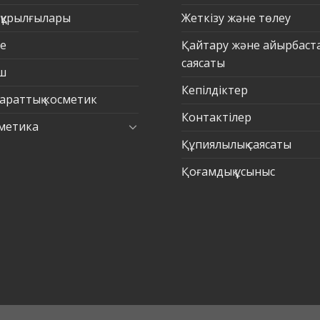
 құрылғылары
Жеткізу және төлеу
е
Қайтару және айырбаст
саясаты
ш
Кепілдіктер
араттық косметик
Контактілер
метика
Құпиялылық саясаты
Қоғамдық ұсыныс