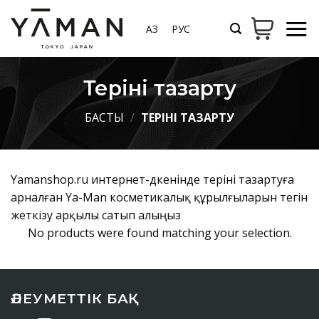
Мазмұнға
өту
ҚАЗ
РУС
Теріні тазарту
БАСТЫ
/
ТЕРІНІ ТАЗАРТУ
Yamanshop.ru интернет-дүкенінде теріні тазартуға
арналған Ya-Man косметикалық құрылғыларын тегін
жеткізу арқылы сатып алыңыз
No products were found matching your selection.
ӘЛЕУМЕТТІК БАҚ