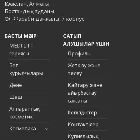
Қазақстан, Алматы
Бостандық ауданы
Әл-Фараби даңғылы, 7 корпус
БАСТЫ МӘЗІР
САТЫП
АЛУШЫЛАР ҮШІН
MEDI LIFT
сериясы
Профиль
Бет
Жеткізу және
құрылғылары
төлеу
Дене
Қайтару және
айырбастау
Шаш
саясаты
Аппараттық
Кепілдіктер
косметик
Контактілер
Косметика
Құпиялылық