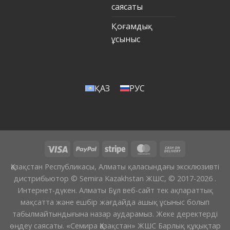
саясаты
Қоғамдық
ұсыныс
ҚАЗ
РУС
Қазақстан Республикасы, Алматы қаласындағы эксклюзивті
дистрибьютор © Semira Kazakhstan ЖШС, © 2017-2026 .
Интернет-дүкен. Алматы Бұл веб-сайт тек ақпараттық
мақсатта және ешбір жағдайда ашық ұсыныс болып
табылмайтындығына назар аударамыз. Жеке деректерді
өңдеу саясаты. «Семира Қазақстан» ЖШС Барлық құқықтар