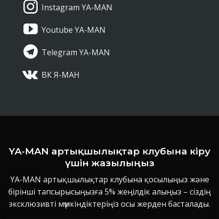
Instagram YA-MAN
Youtube YA-MAN
Telegram YA-MAN
ВК Я-МАН
YA-MAN артықшылықтар клубына кіру
үшін жазылыңыз
YA-MAN артықшылықтар клубына қосылыңыз және
бірінші тапсырысыңызға 5% жеңілдік алыңыз – сіздің
эксклюзивті мүмкіндіктеріңіз осы жерден басталады.