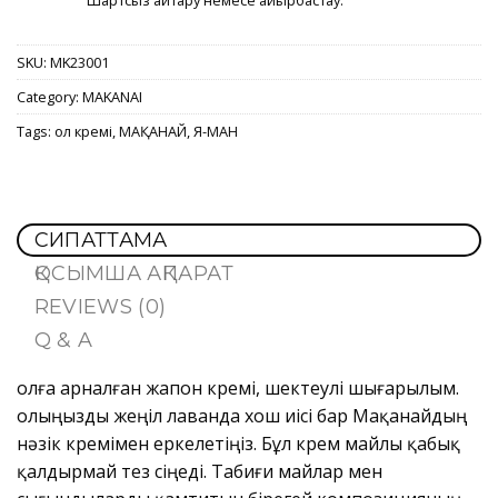
Шартсыз қайтару немесе айырбастау.
SKU:
MK23001
Category:
MAKANAI
Tags:
қол кремі
,
МАҚАНАЙ
,
Я-МАН
СИПАТТАМА
ҚОСЫМША АҚПАРАТ
REVIEWS (0)
Q & A
Қолға арналған жапон кремі, шектеулі шығарылым.
Қолыңызды жеңіл лаванда хош иісі бар Мақанайдың
нәзік кремімен еркелетіңіз. Бұл крем майлы қабық
қалдырмай тез сіңеді. Табиғи майлар мен