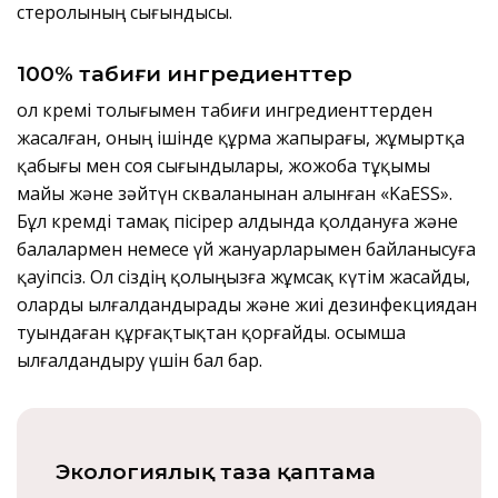
стеролының сығындысы.
100% табиғи ингредиенттер
Қол кремі толығымен табиғи ингредиенттерден
жасалған, оның ішінде құрма жапырағы, жұмыртқа
қабығы мен соя сығындылары, жожоба тұқымы
майы және зәйтүн скваланынан алынған «KaESS».
Бұл кремді тамақ пісірер алдында қолдануға және
балалармен немесе үй жануарларымен байланысуға
қауіпсіз. Ол сіздің қолыңызға жұмсақ күтім жасайды,
оларды ылғалдандырады және жиі дезинфекциядан
туындаған құрғақтықтан қорғайды. Қосымша
ылғалдандыру үшін бал бар.
Экологиялық таза қаптама