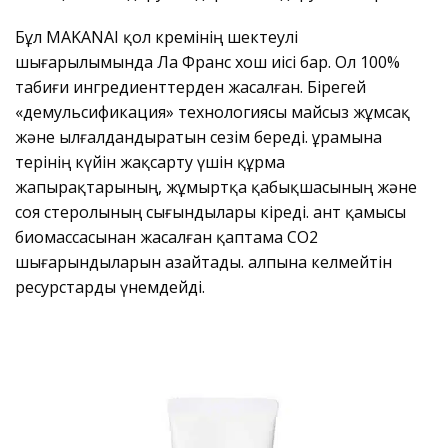
Бұл MAKANAI қол кремінің шектеулі
шығарылымында Ла Франс хош иісі бар. Ол 100%
табиғи ингредиенттерден жасалған. Бірегей
«демульсификация» технологиясы майсыз жұмсақ
және ылғалдандыратын сезім береді. Құрамына
терінің күйін жақсарту үшін құрма
жапырақтарының, жұмыртқа қабықшасының және
соя стеролының сығындылары кіреді. Қант қамысы
биомассасынан жасалған қаптама CO2
шығарындыларын азайтады. Қалпына келмейтін
ресурстарды үнемдейді.