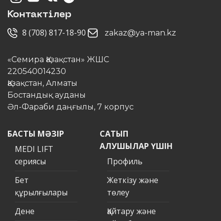
Контактілер
8 (708) 817-18-90
zakaz@ya-man.kz
«Семира Қазақстан» ЖШС
220540014230
Қазақстан, Алматы
Бостандық ауданы
Әл-Фараби даңғылы, 7 корпус
БАСТЫ МӘЗІР
САТЫП
АЛУШЫЛАР ҮШІН
MEDI LIFT
сериясы
Профиль
Бет
Жеткізу және
құрылғылары
төлеу
Дене
Қайтару және