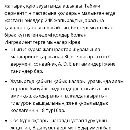
жапырақ құю зауытында ашылды. Табиғи
ферменттің пастасына қолдарын малынған егде
жастағы әйелдер 24К жапырақтың арасына
қадалған қағазды жасайтын, беттері мыжылған,
бірақ күтпеген әдемі қолдар болған.
Ингредиенттерге мыналар кіреді:
Шығыс құрма жапырақтары: Құрамында
мандаринге қарағанда 30 есе жасартатын С
дәрумені, сондай-ақ A, D, E витаминдері және
таниндер бар.
Жұмыртқа қабығы қабықшалары: Құрамында адам
терісіне биоүйлесімді тіндерді нығайтатын
аминқышқылдарының, ылғалдандыратын
гиалурон қышқылының және құрылымдық
коллагеннің 18 түрі бар.
Соя бұршақтары: ылғалды ұстап тұру үшін
лецитин, В дәрумендері мен Е дәрумені бар.