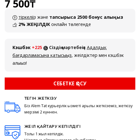
7 500
₸
тіркеліңіз
және
тапсырысқа 2500 бонус алыңыз
2% ЖЕҢІЛДІК
онлайн төлегенде
Кэшбэк
+225
Сіздің мәртебеңіз
Адалдық
бағдарламасына қатысыңыз
, жеңілдіктер мен кэшбэк
алыңыз!
СЕБЕТКЕ ҚОСУ
ТЕГІН ЖЕТКІЗУ
Біз Alem Tat курьерлік қызметі арқылы жеткіземіз, жеткізу
мерзімі 2 күннен.
ЖЕҢІЛ ҚАЙТАРУ КЕПІЛДІГІ
Толық 1 жыл кепілдік.