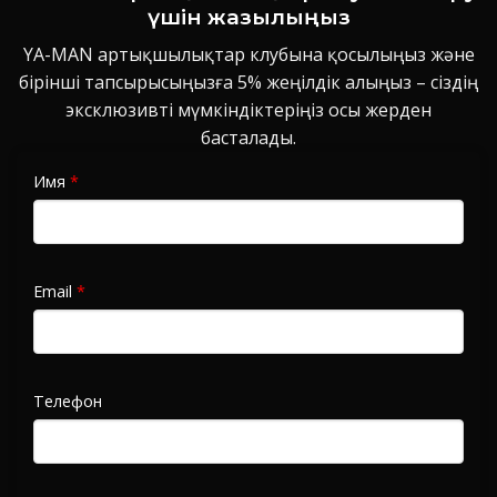
үшін жазылыңыз
YA-MAN артықшылықтар клубына қосылыңыз және
бірінші тапсырысыңызға 5% жеңілдік алыңыз – сіздің
эксклюзивті мүмкіндіктеріңіз осы жерден
басталады.
Имя
*
Email
*
Телефон