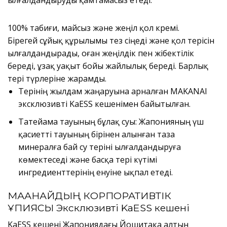
ылғалдандыруды қамтамасыз етеді.
100% табиғи, майсыз және жеңіл қол кремі.
Бірегей сұйық құрылымы тез сіңеді және қол терісін
ылғалдандырады, оған жеңілдік пен жібектілік
береді, ұзақ уақыт бойы жайлылық береді. Барлық
тері түрлеріне жарамды.
Терінің жылдам жаңаруына арналған MAKANAI
эксклюзивті KaESS кешенімен байытылған.
Татейама тауының бұлақ суы: Жапонияның үш
қасиетті тауының бірінен алынған таза
минералға бай су теріні ылғалдандыруға
көмектеседі және басқа тері күтімі
ингредиенттерінің енуіне ықпал етеді.
МАҚАНАЙДЫҢ КОРПОРАТИВТІК
ҚҰПИЯСЫ Эксклюзивті KaESS кешені
KaESS кешені Жапониядағы Йошитака алтын