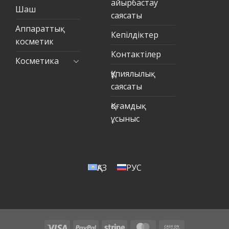
айырбастау
Шаш
саясаты
Аппараттық
Кепілдіктер
косметик
Контактілер
Косметика
Құпиялылық
саясаты
Қоғамдық
ұсыныс
ҚАЗ
РУС