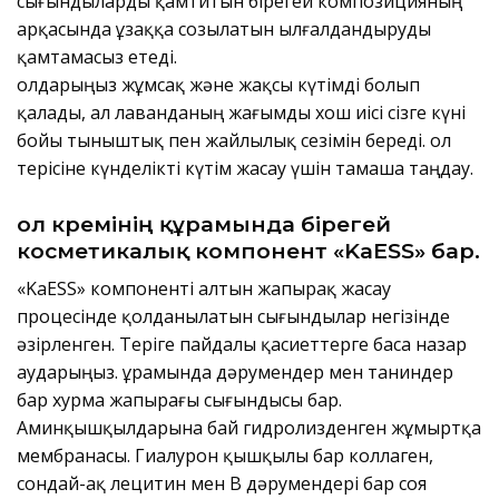
сығындыларды қамтитын бірегей композицияның
арқасында ұзаққа созылатын ылғалдандыруды
қамтамасыз етеді.
Қолдарыңыз жұмсақ және жақсы күтімді болып
қалады, ал лаванданың жағымды хош иісі сізге күні
бойы тыныштық пен жайлылық сезімін береді. Қол
терісіне күнделікті күтім жасау үшін тамаша таңдау.
Қол кремінің құрамында бірегей
косметикалық компонент «KaESS» бар.
«KaESS» компоненті алтын жапырақ жасау
процесінде қолданылатын сығындылар негізінде
әзірленген. Теріге пайдалы қасиеттерге баса назар
аударыңыз. Құрамында дәрумендер мен таниндер
бар хурма жапырағы сығындысы бар.
Аминқышқылдарына бай гидролизденген жұмыртқа
мембранасы. Гиалурон қышқылы бар коллаген,
сондай-ақ лецитин мен В дәрумендері бар соя