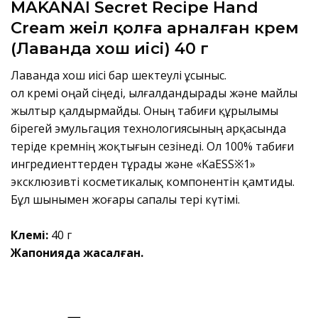
MAKANAI Secret Recipe Hand
Cream жеңіл қолға арналған крем
(Лаванда хош иісі) 40 г
Лаванда хош иісі бар шектеулі ұсыныс.
Қол кремі оңай сіңеді, ылғалдандырады және майлы
жылтыр қалдырмайды. Оның табиғи құрылымы
бірегей эмульгация технологиясының арқасында
теріде кремнің жоқтығын сезінеді. Ол 100% табиғи
ингредиенттерден тұрады және «KaESS※1»
эксклюзивті косметикалық компонентін қамтиды.
Бұл шынымен жоғары сапалы тері күтімі.
Көлемі:
40 г
Жапонияда жасалған.