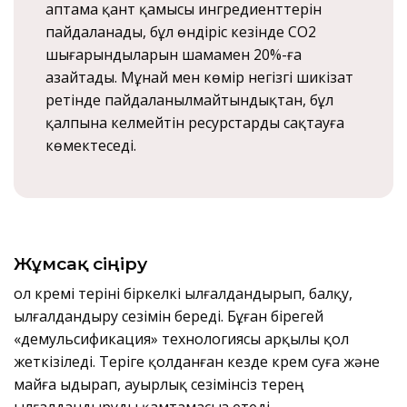
Қаптама қант қамысы ингредиенттерін
пайдаланады, бұл өндіріс кезінде CO2
шығарындыларын шамамен 20%-ға
азайтады. Мұнай мен көмір негізгі шикізат
ретінде пайдаланылмайтындықтан, бұл
қалпына келмейтін ресурстарды сақтауға
көмектеседі.
Жұмсақ сіңіру
Қол кремі теріні біркелкі ылғалдандырып, балқу,
ылғалдандыру сезімін береді. Бұған бірегей
«демульсификация» технологиясы арқылы қол
жеткізіледі. Теріге қолданған кезде крем суға және
майға ыдырап, ауырлық сезімінсіз терең