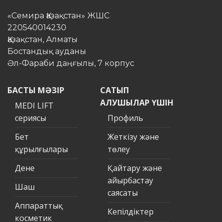
«Семира Қазақстан» ЖШС
220540014230
Қазақстан, Алматы
Бостандық ауданы
Әл-Фараби даңғылы, 7 корпус
БАСТЫ МӘЗІР
САТЫП
АЛУШЫЛАР ҮШІН
MEDI LIFT
сериясы
Профиль
Бет
Жеткізу және
құрылғылары
төлеу
Дене
Қайтару және
айырбастау
Шаш
саясаты
Аппараттық
Кепілдіктер
косметик