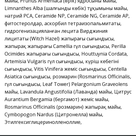
майы, Prunus Armeniaca (өрік) ядросының майы,
Limnanthes Alba (шалғынды көбік) тұқымының майы,
натрий PCA, Ceramide NP, Ceramide NG, Ceramide AP,
фитостеролдар, аскорбил тетраизопальмитаты,
гидрогенизацияланған лецита Вирджиния
лицитаты (Witch Hazel) жапырағы сығындысы,
жапырақ жапырағы Camellia гүл сығындысы, Perilla
Ocimides жапырағы сығындысы, Houttuynia Cordata,
Artemisia Vulgaris гүл сығындысы, күріш кебегінің
сығындысы, Vitis Vinifera жеміс сығындысы, Centella
Asiatica сығындысы, розмарин (Rosmarinus Officinalis,
гүл сығындысы, Leaf Tower) Pelargonium Graveolens
майы, Lavandula Angustifolia (Лаванда) майы, Цитрус
Aurantium Bergamia (бергамот) жеміс майы,
Rosmarinus Officinalis (розмарин) жапырақ майы,
Cymbopogon Nardus (Цитронелла) майы,
Этилгексиглицеринолленоллие,