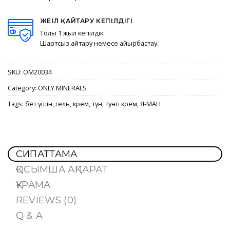
ЖЕҢІЛ ҚАЙТАРУ КЕПІЛДІГІ
Толық 1 жыл кепілдік.
Шартсыз қайтару немесе айырбастау.
SKU:
OM20034
Category:
ONLY MINERALS
Tags:
бет үшін
,
гель
,
крем
,
түн
,
түнгі крем
,
Я-МАН
СИПАТТАМА
ҚОСЫМША АҚПАРАТ
ҚҰРАМА
REVIEWS (0)
Q & A