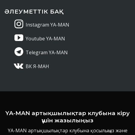
ӘЛЕУМЕТТІК БАҚ
Instagram YA-MAN
Youtube YA-MAN
Telegram YA-MAN
ВК Я-МАН
YA-MAN артықшылықтар клубына кіру
үшін жазылыңыз
YA-MAN артықшылықтар клубына қосылыңыз және