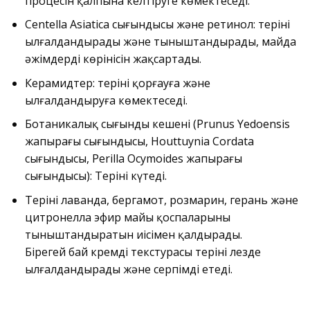
процесін қалпына келтіруге көмектеседі.
Centella Asiatica сығындысы және ретинол: теріні
ылғалдандырады және тыныштандырады, майда
әжімдердің көрінісін жақсартады.
Керамидтер: теріні қорғауға және
ылғалдандыруға көмектеседі.
Ботаникалық сығынды кешені (Prunus Yedoensis
жапырағы сығындысы, Houttuynia Cordata
сығындысы, Perilla Ocymoides жапырағы
сығындысы): Теріні күтеді.
Теріні лаванда, бергамот, розмарин, герань және
цитронелла эфир майы қоспаларының
тыныштандыратын иісімен қалдырады.
Бірегей бай кремді текстурасы теріні лезде
ылғалдандырады және серпімді етеді.