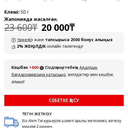
Көлемі:
50 г
Жапонияда жасалған.
23 600
₸
20 000
₸
Бастапқы
Ағымдағы
бағасы:
баға:
23
20
тіркеліңіз
және
тапсырысқа 2500 бонус алыңыз
600₸.
000₸.
2% ЖЕҢІЛДІК
онлайн төлегенде
Кэшбэк
+600
Сіздің мәртебеңіз
Адалдық
бағдарламасына қатысыңыз
, жеңілдіктер мен кэшбэк
алыңыз!
СЕБЕТКЕ ҚОСУ
ТЕГІН ЖЕТКІЗУ
Біз Alem Tat курьерлік қызметі арқылы жеткіземіз, жеткізу
мерзімі 2 күннен.