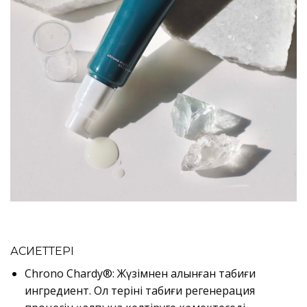
ҚАСИЕТТЕРІ
Chrono Chardy®: Жүзімнен алынған табиғи
ингредиент. Ол терінің табиғи регенерация