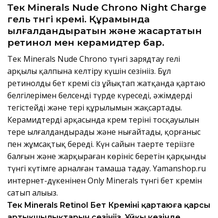
Тек Minerals Nude Chrono Night Charge
гель түнгі кремі. Құрамында
ылғалдандыратын және жасартатын
ретинол мен керамидтер бар.
Тек Minerals Nude Chrono түнгі зарядтау гелі
арқылы қалпына келтіру күшін сезініңіз. Бұл
ретинолды бет кремі сіз ұйықтап жатқанда қартаю
белгілерімен белсенді түрде күреседі, әжімдерді
тегістейді және тері құрылымын жақсартады.
Керамидтердің арқасында крем терінің тосқауылын
терең ылғалдандырады және нығайтады, қорғаныс
пен жұмсақтық береді. Күн сайын таңертең теріңізге
балғын және жарқыраған көрініс беретін қарқынды
түнгі күтімге арналған тамаша таңдау. Yamanshop.ru
интернет-дүкенінен Only Minerals түнгі бет кремін
сатып алыңыз.
Тек Minerals Retinol Бет Кремінің қартаюға қарсы
артықшылықтарын сезініңіз. Ұйқы кезінде