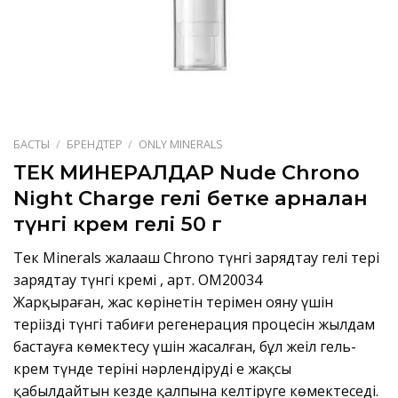
БАСТЫ
/
БРЕНДТЕР
/
ONLY MINERALS
ТЕК МИНЕРАЛДАР Nude Chrono
Night Charge гелі бетке арналған
түнгі крем гелі 50 г
Тек Minerals жалаңаш Chrono түнгі зарядтау гелі тері
зарядтау
түнгі кремі
, арт. OM20034
Жарқыраған, жас көрінетін терімен ояну үшін
теріңіздің түнгі табиғи регенерация процесін жылдам
бастауға көмектесу үшін жасалған, бұл жеңіл гель-
крем түнде теріні нәрлендіруді ең жақсы
қабылдайтын кезде қалпына келтіруге көмектеседі.