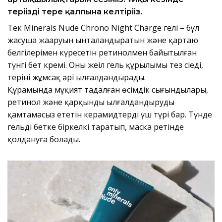
теріңізді терең қалпына келтіріңіз.
Тек Minerals Nude Chrono Night Charge гелі – бұл
жасуша жаңаруын ынталандыратын және қартаю
белгілерімен күресетін ретинолмен байытылған
түнгі бет кремі. Оның жеңіл гель құрылымы тез сіңеді,
теріні жұмсақ әрі ылғалдандырады.
Құрамында мұқият таңдалған өсімдік сығындылары,
ретинол және қарқынды ылғалдандыруды
қамтамасыз ететін керамидтердің үш түрі бар. Түнде
гельді бетке біркелкі таратып, маска ретінде
қолдануға болады.