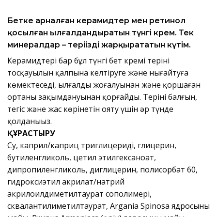
Бетке арналған керамидтер мен ретинол
қосылған ылғалдандыратын түнгі крем. Тек
минералдар – теріңізді жарқырататын күтім.
Керамидтері бар бұл түнгі бет кремі терінің
тосқауылын қалпына келтіруге және нығайтуға
көмектеседі, ылғалдың жоғалуынан және қоршаған
ортаның зақымдануынан қорғайды. Теріні балғын,
тегіс және жас көрінетін ояту үшін әр түнде
қолданыңыз.
ҚҰРАСТЫРУ
Су, каприл/каприц триглицериді, глицерин,
бутиленгликоль, цетил этилгексаноат,
дипропиленгликоль, диглицерин, полисорбат 60,
гидроксиэтил акрилат/натрий
акрилоилдиметилтаурат сополимері,
сквалантилиметилтаурат, Argania Spinosa ядросының