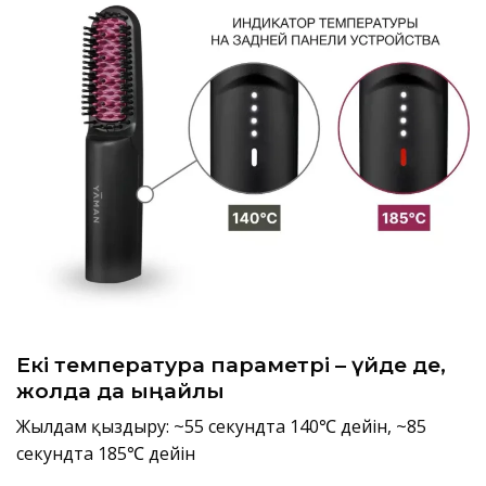
Екі температура параметрі – үйде де,
жолда да ыңғайлы
Жылдам қыздыру: ~55 секундта 140℃ дейін, ~85
секундта 185℃ дейін