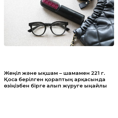
Жеңіл және ықшам – шамамен 221 г.
Қоса берілген қораптың арқасында
өзіңізбен бірге алып жүруге ыңғайлы