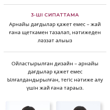
3-ШІ СИПАТТАМА
Арнайы дағдылар қажет емес – жай
ғана щеткамен тазалап, нәтижеден
ләззат алыңыз
Ойластырылған дизайн – арнайы
дағдылар қажет емес
Ылғалдандырылған, тегіс нәтиже алу
үшін жай ғана тараңыз.