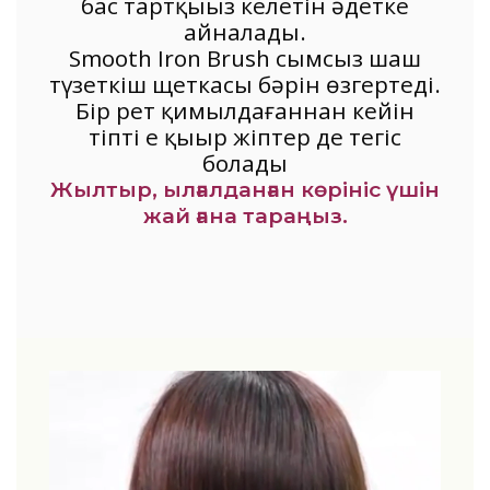
бас тартқыңыз келетін әдетке
айналады.
Smooth Iron Brush сымсыз шаш
түзеткіш щеткасы бәрін өзгертеді.
Бір рет қимылдағаннан кейін
тіпті ең қыңыр жіптер де тегіс
болады
Жылтыр, ылғалданған көрініс үшін
жай ғана тараңыз.