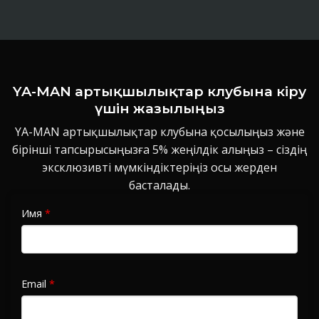
YA-MAN артықшылықтар клубына кіру
үшін жазылыңыз
YA-MAN артықшылықтар клубына қосылыңыз және
бірінші тапсырысыңызға 5% жеңілдік алыңыз – сіздің
эксклюзивті мүмкіндіктеріңіз осы жерден
басталады.
Имя
*
Email
*