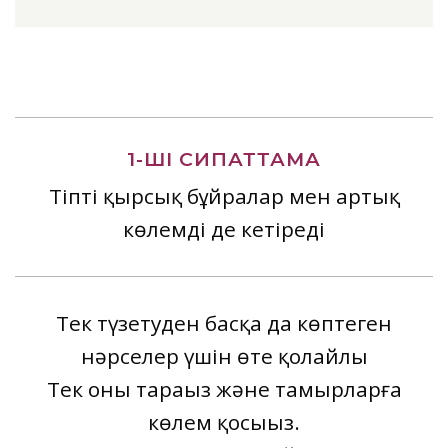
1-ШІ СИПАТТАМА
Тіпті қырсық бұйралар мен артық
көлемді де кетіреді
Тек түзетуден басқа да көптеген
нәрселер үшін өте қолайлы
Тек оны тараңыз және тамырларға
көлем қосыңыз.