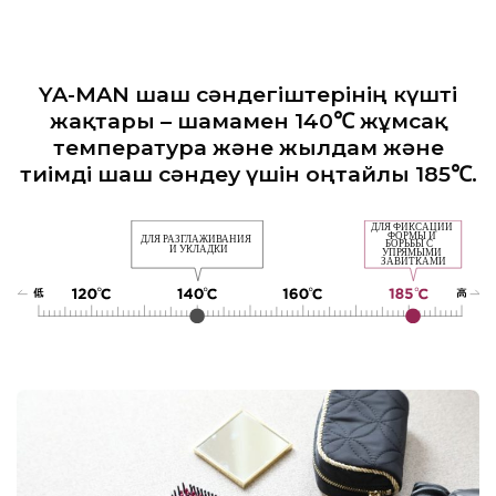
YA-MAN шаш сәндегіштерінің күшті
жақтары – шамамен 140℃ жұмсақ
температура және жылдам және
тиімді шаш сәндеу үшін оңтайлы 185℃.