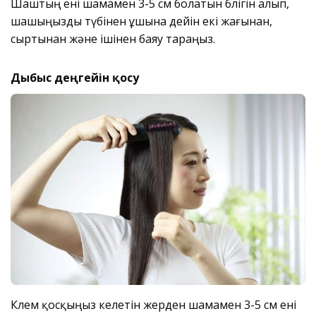
Шаштың ені шамамен 3-5 см болатын бөлігін алып,
шашыңызды түбінен ұшына дейін екі жағынан,
сыртынан және ішінен баяу тараңыз.
Дыбыс деңгейін қосу
Көлем қосқыңыз келетін жерден шамамен 3-5 см ені