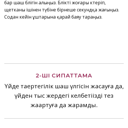
бар шаш бөлігін алыңыз. Бөлікті жоғары көтеріп,
щетканы ішінен түбіне бірнеше секундқа жағыңыз.
Содан кейін ұштарына қарай баяу тараңыз.
2-ШІ СИПАТТАМА
Үйде таңертеңгілік шаш үлгісін жасауға да,
үйден тыс жердегі келбетіңізді тез
жаңартуға да жарамды.