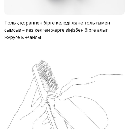
Толық қораппен бірге келеді және толығымен
сымсыз – кез келген жерге өзіңізбен бірге алып
жүруге ыңғайлы