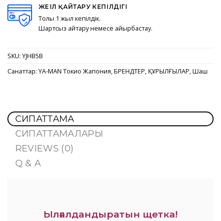
ЖЕҢІЛ ҚАЙТАРУ КЕПІЛДІГІ
Толық 1 жыл кепілдік.
Шартсыз қайтару немесе айырбастау.
SKU:
YJHB5B
Санаттар:
YA-MAN Токио Жапония
,
БРЕНДТЕР
,
ҚҰРЫЛҒЫЛАР
,
Шаш
СИПАТТАМА
СИПАТТАМАЛАРЫ
REVIEWS (0)
Q & A
Ылғалдандыратын щетка!