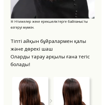
※ Нәтижелер жеке ерекшеліктерге байланысты
өзгеруі мүмкін.
Тіпті айқын бұйралармен қалың
және дөрекі шаш
Оларды тарау арқылы ғана тегіс
болады!