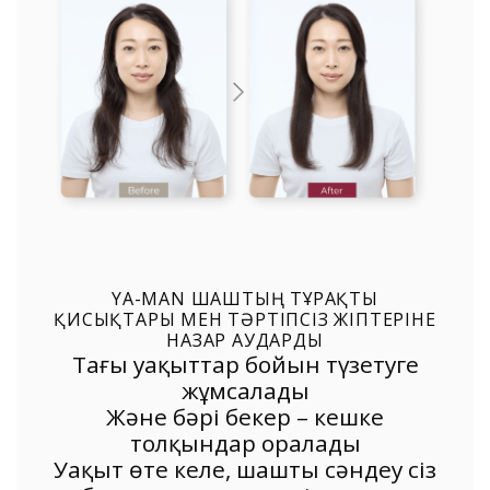
YA-MAN ШАШТЫҢ ТҰРАҚТЫ
ҚИСЫҚТАРЫ МЕН ТӘРТІПСІЗ ЖІПТЕРІНЕ
НАЗАР АУДАРДЫ
Таңғы уақыттар бойын түзетуге
жұмсалады
Және бәрі бекер – кешке
толқындар оралады
Уақыт өте келе, шашты сәндеу сіз