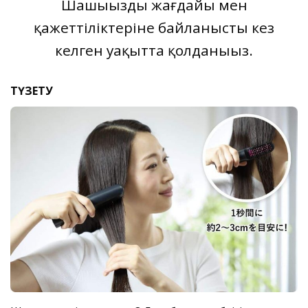
Шашыңыздың жағдайы мен
қажеттіліктеріне байланысты кез
келген уақытта қолданыңыз.
ТҮЗЕТУ