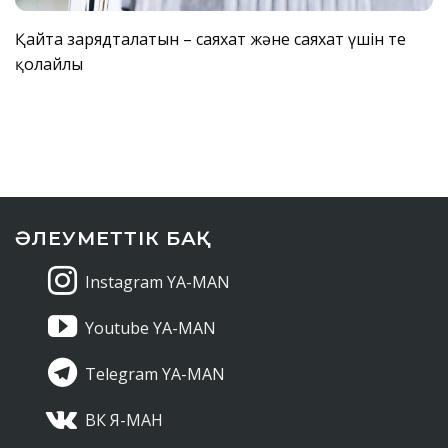
Қайта зарядталатын – саяхат және саяхат үшін өте
қолайлы
ӘЛЕУМЕТТІК БАҚ
Instagram YA-MAN
Youtube YA-MAN
Telegram YA-MAN
ВК Я-МАН