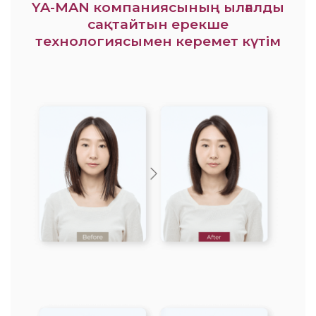
YA-MAN компаниясының ылғалды
сақтайтын ерекше
технологиясымен керемет күтім