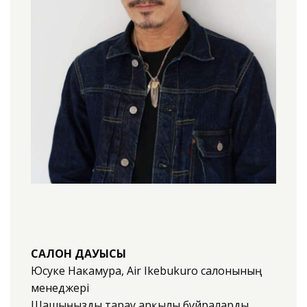
САЛОН ДАУЫСЫ
Юсуке Накамура, Air Ikebukuro салонының
менеджері
Шашыңызды тарау арқылы бұйраларды