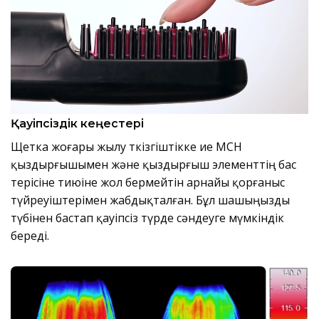
Қауіпсіздік кеңестері
Щетка жоғары жылу өткізгіштікке ие MCH
қыздырғышымен және қыздырғыш элементтің бас
терісіне тиюіне жол бермейтін арнайы қорғаныс
түйреуіштерімен жабдықталған. Бұл шашыңызды
түбінен бастап қауіпсіз түрде сәндеуге мүмкіндік
береді.