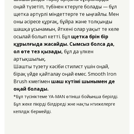
оңай түзетіп, түбінен көтеруге болады — бұл
щетка әртүрлі міндеттерге өте ыңғайлы. Мен
оны әсіресе құрғақ, бұйра және толқынды
шашқа ұсынамын, өйткені олар уақыт өте келе
осылай болып кетті. Бұл
щетка бәрін бір
құрылғыда жасайды.
Сымсыз болса да,
ол өте тез қызады,
бұл да үлкен
артықшылық.
Шашты түзету кәсіби стилист үшін оңай,
бірақ үйде қайталау оңай емес. Smooth Iron
Brush көмегімен
шаш күтімі шынымен де
оңай болады.
*Бұл түсініктеме YA-MAN өтініші бойынша берілді.
Бұл жеке пікірді білдіреді және нақты нәтижелерге
кепілдік бермейді.