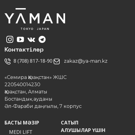
Контактілер
8 (708) 817-18-90
zakaz@ya-man.kz
«Семира Қазақстан» ЖШС
220540014230
Қазақстан, Алматы
Бостандық ауданы
Әл-Фараби даңғылы, 7 корпус
БАСТЫ МӘЗІР
САТЫП
АЛУШЫЛАР ҮШІН
MEDI LIFT