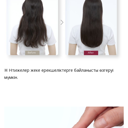
※ Нәтижелер жеке ерекшеліктерге байланысты өзгеруі
мүмкін.