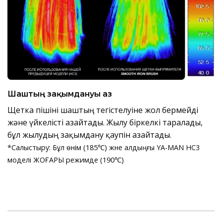
Шаштың зақымдануы аз
Щетка пішіні шаштың тегістелуіне жол бермейді
және үйкелісті азайтады. Жылу біркелкі таралады,
бұл жылудың зақымдану қаупін азайтады.
*Салыстыру: Бұл өнім (185℃) және алдыңғы YA-MAN HC3
моделі ЖОҒАРЫ режимде (190℃)