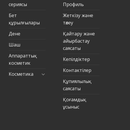
сериясы
Профиль
Бет
Жеткізу және
құрылғылары
төлеу
Дене
Қайтару және
айырбастау
Шаш
саясаты
Аппараттық
Кепілдіктер
косметик
Контактілер
Косметика
Құпиялылық
саясаты
Қоғамдық
ұсыныс