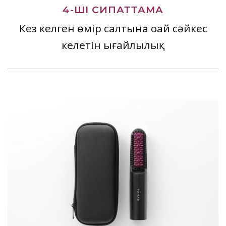
4-ШІ СИПАТТАМА
Кез келген өмір салтына оңай сәйкес
келетін ыңғайлылық