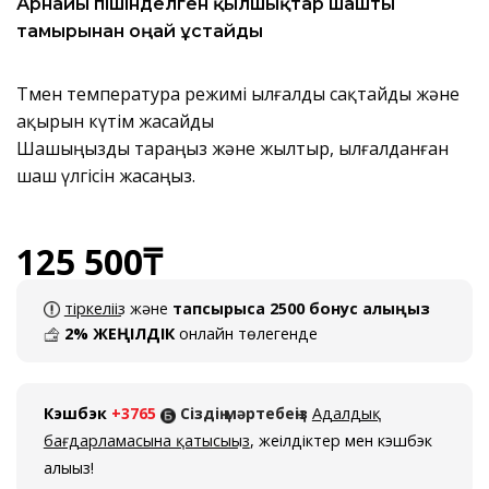
Арнайы пішінделген қылшықтар шашты
тамырынан оңай ұстайды
Төмен температура режимі ылғалды сақтайды және
ақырын күтім жасайды
Шашыңызды тараңыз және жылтыр, ылғалданған
шаш үлгісін жасаңыз.
125 500
₸
тіркеліңіз
және
тапсырысқа 2500 бонус алыңыз
2% ЖЕҢІЛДІК
онлайн төлегенде
Кэшбэк
+3765
Сіздің мәртебеңіз
Адалдық
бағдарламасына қатысыңыз
, жеңілдіктер мен кэшбэк
алыңыз!