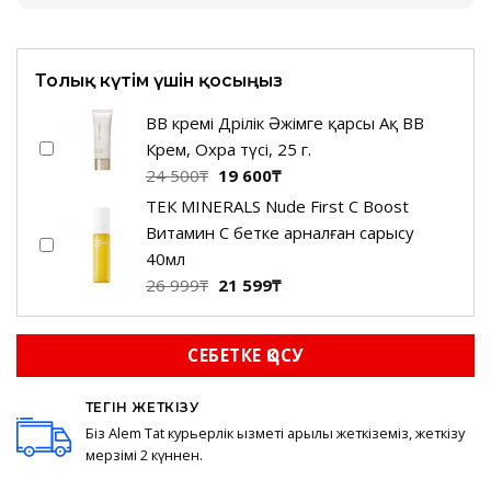
Толық күтім үшін қосыңыз
BB кремі Дәрілік Әжімге қарсы Ақ ВВ
Крем, Охра түсі, 25 г.
Бастапқы
Ағымдағы
24 500
₸
19 600
₸
бағасы:
баға:
ТЕК MINERALS Nude First C Boost
24
19
Витамин С бетке арналған сарысу
500₸.
600₸.
40мл
Бастапқы
Ағымдағы
26 999
₸
21 599
₸
бағасы:
баға:
26
21
СЕБЕТКЕ ҚОСУ
999₸.
599₸.
ТЕГІН ЖЕТКІЗУ
Біз Alem Tat курьерлік қызметі арқылы жеткіземіз, жеткізу
мерзімі 2 күннен.