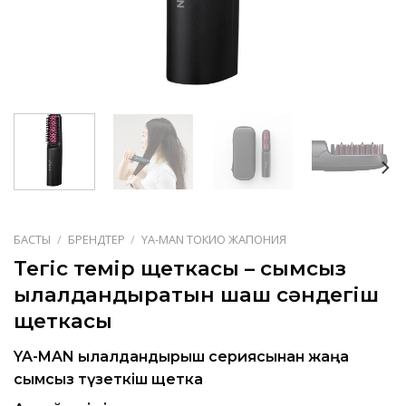
БАСТЫ
/
БРЕНДТЕР
/
YA-MAN ТОКИО ЖАПОНИЯ
Тегіс темір щеткасы – сымсыз
ылғалдандыратын шаш сәндегіш
щеткасы
YA-MAN ылғалдандырғыш сериясынан жаңа
сымсыз түзеткіш щетка