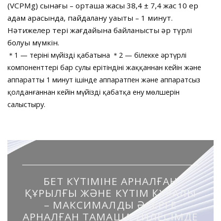
(VCPMg) сынағы – орташа жасы 38,4 ± 7,4 жас 10 ер
адам арасында, пайдалану уақыты – 1 минут.
Нәтижелер тері жағдайына байланысты әр түрлі
болуы мүмкін.
＊1 — терінің мүйізді қабатына ＊2 — білекке әртүрлі
компоненттері бар сулы ерітіндіні жаққаннан кейін және
аппаратты 1 минут ішінде аппаратпен және аппаратсыз
қолданғаннан кейін мүйізді қабатқа ену мөлшерін
салыстыру.
БЕТ КҮТІМІНЕ АРНАЛҒАН
ҚҰРЫЛҒЫ ЖӘНЕ КҮТІМ ҚҰРАЛЫ
– МАКСИМАЛДЫ ӘСЕРГЕ
АРНАЛҒАН ТАМАША ҮЙЛЕСІМДЕ