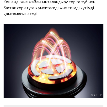
Кешенді және жайлы ынталандыру теріге түбінен
бастап әсер етуге көмектеседі және тиімді күтімді
қамтамасыз етеді.