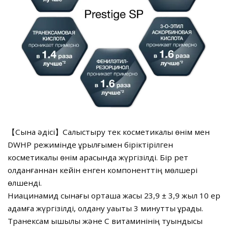
【Сынақ әдісі】Салыстыру тек косметикалық өнім мен
DWHP режимінде құрылғымен біріктірілген
косметикалық өнім арасында жүргізілді. Бір рет
қолданғаннан кейін енген компоненттің мөлшері
өлшенді.
Ниацинамид сынағы орташа жасы 23,9 ± 3,9 жыл 10 ер
адамға жүргізілді, қолдану уақыты 3 минутты құрады.
Транексам қышқылы және С витаминінің туындысы