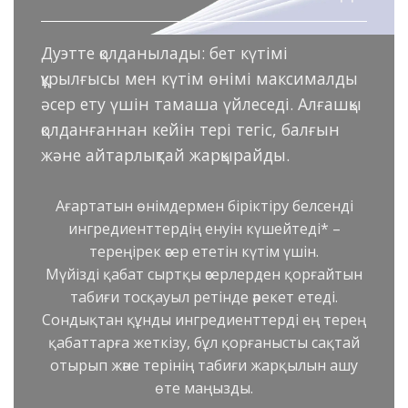
Дуэтте қолданылады: бет күтімі
құрылғысы мен күтім өнімі максималды
әсер ету үшін тамаша үйлеседі. Алғашқы
қолданғаннан кейін тері тегіс, балғын
және айтарлықтай жарқырайды.
Ағартатын өнімдермен біріктіру белсенді
ингредиенттердің енуін күшейтеді* –
тереңірек әсер ететін күтім үшін.
Мүйізді қабат сыртқы әсерлерден қорғайтын
табиғи тосқауыл ретінде әрекет етеді.
Сондықтан құнды ингредиенттерді ең терең
қабаттарға жеткізу, бұл қорғанысты сақтай
отырып және терінің табиғи жарқылын ашу
өте маңызды.