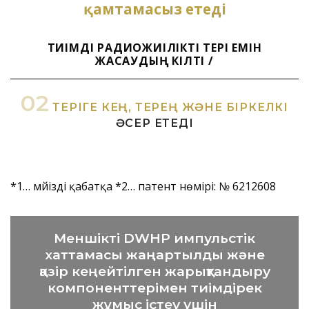
қамтамасыз етеді
ТИІМДІ РАДИОЖИІЛІКТІ ТЕРІ ЕМІН
ЖАСАУДЫҢ КІЛТІ /
02
ТЕРІГЕ КЕҢ, ТЕРЕҢ ЖӘНЕ БІРКЕЛКІ
ӘСЕР ЕТЕДІ
*1… мүйізді қабатқа *2… патент нөмірі: № 6212608
Меншікті DWHP импульстік
хаттамасы жаңартылды және
қазір кеңейтілген жарықтандыру
компоненттерімен тиімдірек
жұмыс істеу үшін