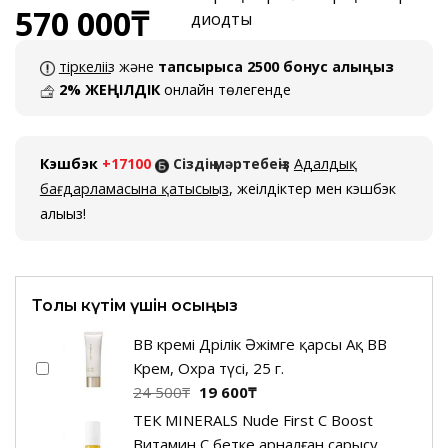
570 000
₸
тіркеліңіз
және
тапсырысқа 2500 бонус алыңыз
2% ЖЕҢІЛДІК
онлайн төлегенде
Кэшбэк
+17100
Сіздің мәртебеңіз
Адалдық
бағдарламасына қатысыңыз
, жеңілдіктер мен кэшбэк
алыңыз!
Толық күтім үшін қосыңыз
BB кремі Дәрілік Әжімге қарсы Ақ ВВ
Крем, Охра түсі, 25 г.
Бастапқы
Ағымдағы
24 500
₸
19 600
₸
бағасы:
баға:
ТЕК MINERALS Nude First C Boost
24
19
Витамин С бетке арналған сарысу