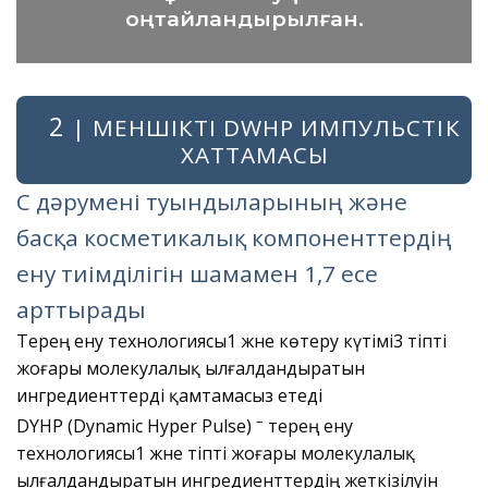
оңтайландырылған.
2
| МЕНШІКТІ DWHP ИМПУЛЬСТІК
ХАТТАМАСЫ
С дәрумені туындыларының және
басқа косметикалық компоненттердің
ену тиімділігін шамамен 1,7 есе
арттырады
Терең ену технологиясы1 және көтеру күтімі3 тіпті
жоғары молекулалық ылғалдандыратын
ингредиенттерді қамтамасыз етеді
–
DYHP (Dynamic Hyper Pulse)
терең ену
технологиясы1 және тіпті жоғары молекулалық
ылғалдандыратын ингредиенттердің жеткізілуін