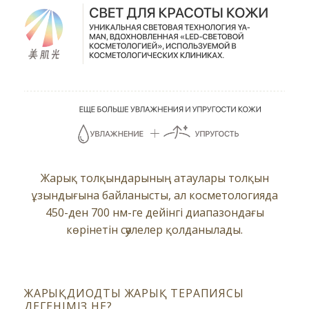
Жарық толқындарының атаулары толқын
ұзындығына байланысты, ал косметологияда
450-ден 700 нм-ге дейінгі диапазондағы
көрінетін сәулелер қолданылады.
ЖАРЫҚДИОДТЫ ЖАРЫҚ ТЕРАПИЯСЫ
ДЕГЕНІМІЗ НЕ?