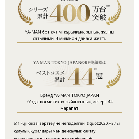
YA-MAN бет күтімі құрылғыларының жалпы
сатылымы 4 миллион данаға жетті.
Бренд YA-MAN TOKYO JAPAN
«Үздік косметика» сыйлығының иегері: 44
марапат
※1 Fuji Keizai зерттеуіне негізделген: &quot;2020 жылғы
сұлулық құралдары мен денсаулық сақтау
құралдарының маркетингтік үрдістерінің