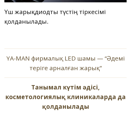
Үш жарықдиодты түстің тіркесімі
қолданылады.
YA-MAN фирмалық LED шамы — “Әдемі
теріге арналған жарық”
Танымал күтім әдісі,
косметологиялық клиникаларда да
қолданылады