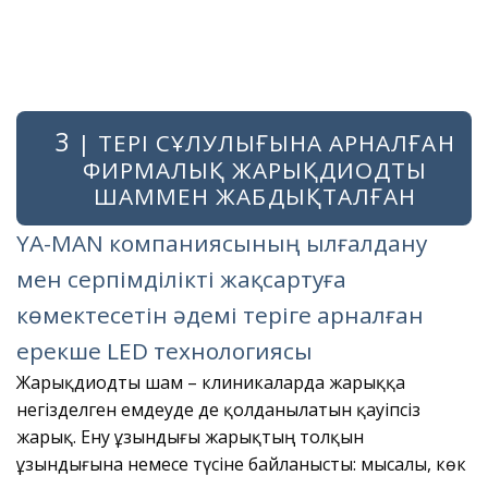
3
| ТЕРІ СҰЛУЛЫҒЫНА АРНАЛҒАН
ФИРМАЛЫҚ ЖАРЫҚДИОДТЫ
ШАММЕН ЖАБДЫҚТАЛҒАН
YA-MAN компаниясының ылғалдану
мен серпімділікті жақсартуға
көмектесетін әдемі теріге арналған
ерекше LED технологиясы
Жарықдиодты шам – клиникаларда жарыққа
негізделген емдеуде де қолданылатын қауіпсіз
жарық. Ену ұзындығы жарықтың толқын
ұзындығына немесе түсіне байланысты: мысалы, көк