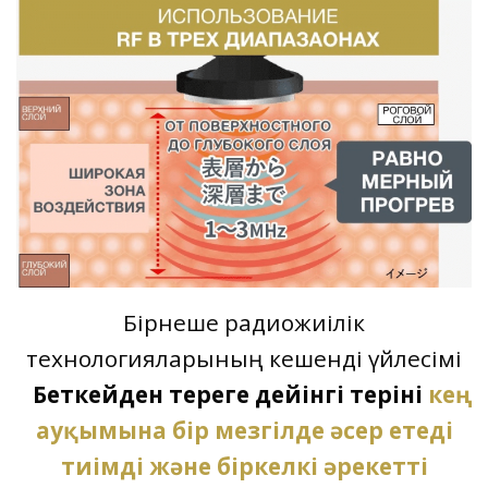
Бірнеше радиожиілік
технологияларының кешенді үйлесімі
Беткейден тереңге дейінгі терінің
кең
ауқымына бір мезгілде әсер етеді
тиімді және біркелкі әрекетті