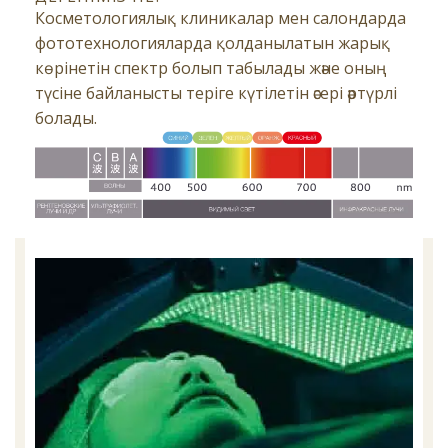
Косметологиялық клиникалар мен салондарда
фототехнологияларда қолданылатын жарық
көрінетін спектр болып табылады және оның
түсіне байланысты теріге күтілетін әсері әртүрлі
болады.