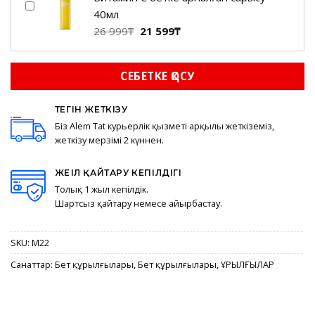
500₸.
600₸.
40мл
Бастапқы
Ағымдағы
26 999
₸
21 599
₸
бағасы:
баға:
26
21
СЕБЕТКЕ ҚОСУ
999₸.
599₸.
ТЕГІН ЖЕТКІЗУ
Біз Alem Tat курьерлік қызметі арқылы жеткіземіз,
жеткізу мерзімі 2 күннен.
ЖЕҢІЛ ҚАЙТАРУ КЕПІЛДІГІ
Толық 1 жыл кепілдік.
Шартсыз қайтару немесе айырбастау.
SKU:
M22
Санаттар:
Бет құрылғылары
,
Бет құрылғылары
,
ҚҰРЫЛҒЫЛАР