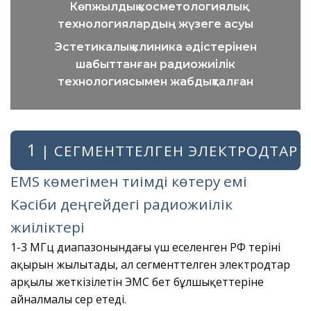
Көпжылдық косметологиялық
технологиялардың жүзеге асуы
Эстетикалық клиника әдістерінен
шабыттанған радиожиілік
технологиясымен жабдықталған
1
| СЕГМЕНТТЕЛГЕН ЭЛЕКТРОДТАР
EMS көмегімен тиімді көтеру емі
Кәсіби деңгейдегі радиожиілік
жиіліктері
1-3 МГц диапазонындағы үш еселенген РФ теріні
ақырын жылытады, ал сегменттелген электродтар
арқылы жеткізілетін ЭМС бет бұлшықеттеріне
айналмалы әсер етеді.