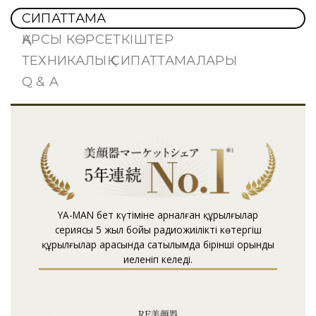
СИПАТТАМА
ҚАРСЫ КӨРСЕТКІШТЕР
ТЕХНИКАЛЫҚ СИПАТТАМАЛАРЫ
Q & A
YA-MAN бет күтіміне арналған құрылғылар
сериясы 5 жыл бойы радиожиілікті көтергіш
құрылғылар арасында сатылымда бірінші орынды
иеленіп келеді.