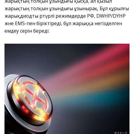
жарықтың толқын ұзындығы қысқа, ал қызыл
жарықтың толқын ұзындығы ұзынырақ. Бұл құрылғы
жарықдиодты әртүрлі режимдерде РФ, DWHP/DYHP
және EMS-пен біріктіреді, бұл жарыққа негізделген
емдеу әсерін береді.