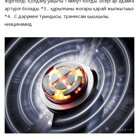
жүргізілді. Қолдану уақыты 1 минут болды. Әсері әр адамға
әртүрлі болады. *3… құрылғыны жоғары қарай жылжытыңыз
*4… С дәрумені туындысы, транексам қышқылы,
ниацинамид