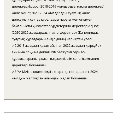
деректері&quot; (2018-2019 жылдардағы нақты деректер)
және &quot;2023-2024 жылдардағы сұлулық және
денсаулық сақтау құралдары нарығы мен онымен
байланысты қызметтер үрдістерінің деректері&quot;
(2020-2022 жылдардағы нақты деректер). Жапониядағы
сұлулық құралдарын өндірушінің нарықтағы үлесі.
※2 2013 жылдың қазан айынан 2022 жылдың қыркүйек
айының соңына дейінгі РФ бет күтімі сериясы
құрылғыларының жиынтық жеткізілім саны (компания
деректері бойынша).
※3 YA-MAN-ға қолжетімді ақпаратқа негізделген, 2024
жылдың желтоқсан айындағы жағдай бойынша.