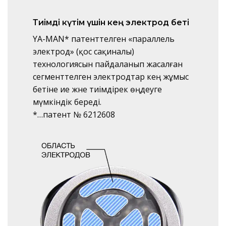
Тиімді күтім үшін кең электрод беті
YA-MAN* патенттелген «параллель
электрод» (қос сақиналы)
технологиясын пайдаланып жасалған
сегменттелген электродтар кең жұмыс
бетіне ие және тиімдірек өңдеуге
мүмкіндік береді.
*…патент № 6212608