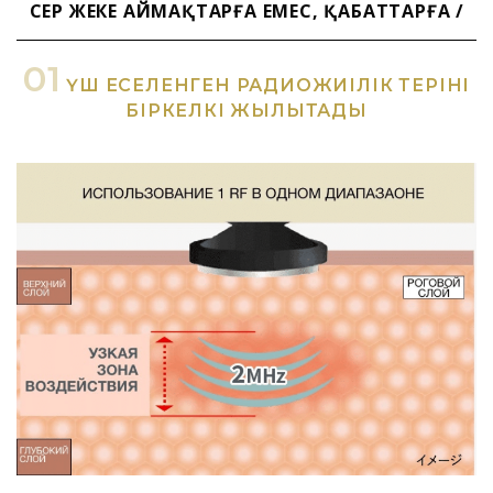
ӘСЕР ЖЕКЕ АЙМАҚТАРҒА ЕМЕС, ҚАБАТТАРҒА /
01
ҮШ ЕСЕЛЕНГЕН
РАДИОЖИІЛІК
ТЕРІНІ
БІРКЕЛКІ ЖЫЛЫТАДЫ