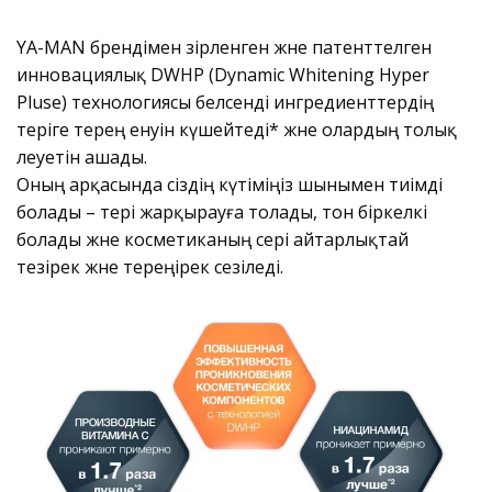
YA-MAN брендімен әзірленген және патенттелген
инновациялық DWHP (Dynamic Whitening Hyper
Pluse) технологиясы белсенді ингредиенттердің
теріге терең енуін күшейтеді* және олардың толық
әлеуетін ашады.
Оның арқасында сіздің күтіміңіз шынымен тиімді
болады – тері жарқырауға толады, тон біркелкі
болады және косметиканың әсері айтарлықтай
тезірек және тереңірек сезіледі.