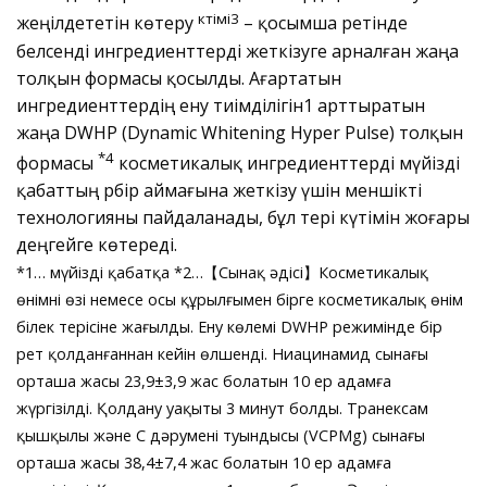
күтімі3
жеңілдететін көтеру
– қосымша ретінде
белсенді ингредиенттерді жеткізуге арналған жаңа
толқын формасы қосылды. Ағартатын
ингредиенттердің ену тиімділігін1 арттыратын
жаңа DWHP (Dynamic Whitening Hyper Pulse) толқын
*4
формасы
косметикалық ингредиенттерді мүйізді
қабаттың әрбір аймағына жеткізу үшін меншікті
технологияны пайдаланады, бұл тері күтімін жоғары
деңгейге көтереді.
*1… мүйізді қабатқа *2…【Сынақ әдісі】Косметикалық
өнімнің өзі немесе осы құрылғымен бірге косметикалық өнім
білек терісіне жағылды. Ену көлемі DWHP режимінде бір
рет қолданғаннан кейін өлшенді. Ниацинамид сынағы
орташа жасы 23,9±3,9 жас болатын 10 ер адамға
жүргізілді. Қолдану уақыты 3 минут болды. Транексам
қышқылы және С дәрумені туындысы (VCPMg) сынағы
орташа жасы 38,4±7,4 жас болатын 10 ер адамға