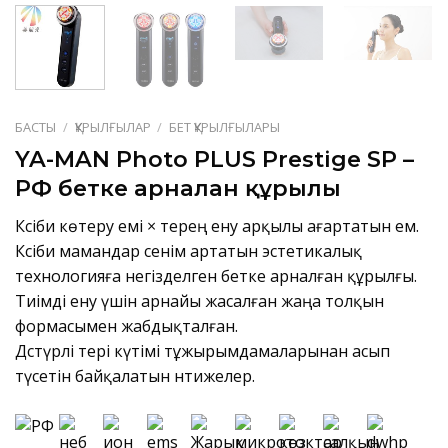
БАСТЫ
/
ҚҰРЫЛҒЫЛАР
/
БЕТ ҚҰРЫЛҒЫЛАРЫ
YA-MAN Photo PLUS Prestige SP –
РФ бетке арналған құрылғы
Кәсіби көтеру емі × терең ену арқылы ағартатын ем.
Кәсіби мамандар сенім артатын эстетикалық
технологияға негізделген бетке арналған құрылғы.
Тиімді ену үшін арнайы жасалған жаңа толқын
формасымен жабдықталған.
Дәстүрлі тері күтімі тұжырымдамаларынан асып
түсетін байқалатын нәтижелер.