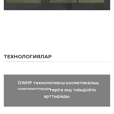
ТЕХНОЛОГИЯЛАР
DWHP технологиясы косметикалық
компоненттердің
теріге ену тиімділігін
арттырады.