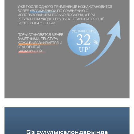
Біз сұлулық салондарында