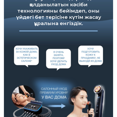
қолданылатын кәсіби
технологияны бейімдеп, оны
үйдегі бет терісіне күтім жасау
құралына енгіздік.