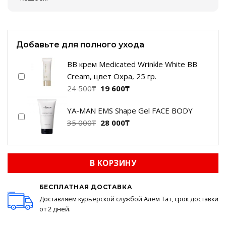
Добавьте для полного ухода
BB крем Medicated Wrinkle White BB
Cream, цвет Охра, 25 гр.
Первоначальная
Текущая
24 500
₸
19 600
₸
цена
цена:
YA-MAN EMS Shape Gel FACE BODY
составляла
19
Первоначальная
Текущая
35 000
₸
28 000
₸
24
600₸.
цена
цена:
500₸.
составляла
28
35
000₸.
В КОРЗИНУ
000₸.
БЕСПЛАТНАЯ ДОСТАВКА
Доставляем курьерской службой Алем Тат, срок доставки
от 2 дней.