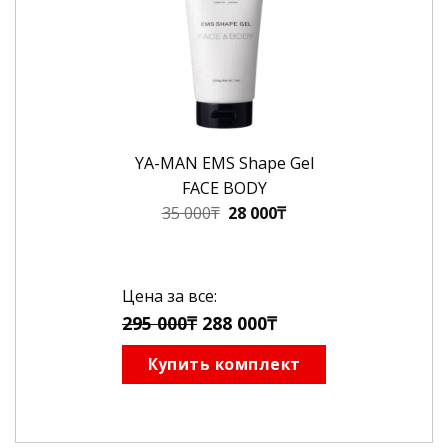
YA-MAN EMS Shape Gel
FACE BODY
Первоначальная
Текущая
35 000
₸
28 000
₸
цена
цена:
составляла
28
35
000₸.
Цена за все:
000₸.
295 000₸
288 000₸
Купить комплект