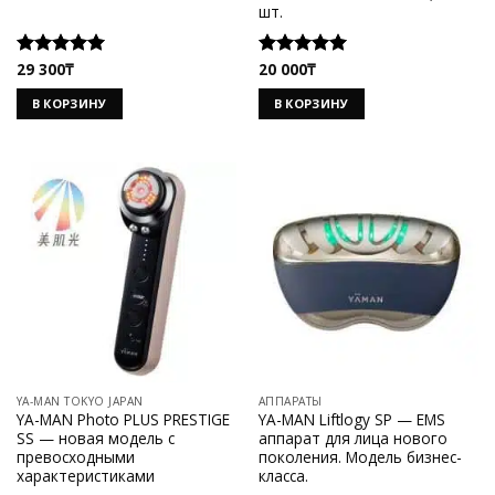
шт.
29 300
₸
20 000
₸
Оценка
Оценка
5.00
из 5
5.00
из 5
В КОРЗИНУ
В КОРЗИНУ
YA-MAN TOKYO JAPAN
АППАРАТЫ
YA-MAN Photo PLUS PRESTIGE
YA-MAN Liftlogy SP — EMS
SS — новая модель с
аппарат для лица нового
превосходными
поколения. Модель бизнес-
характеристиками
класса.