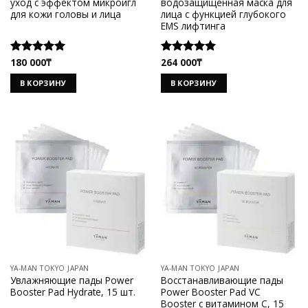
уход с эффектом микроигл
водозащищенная маска для
для кожи головы и лица
лица с функцией глубокого
EMS лифтинга
180 000
₸
264 000
₸
Оценка
Оценка
5.00
из 5
5.00
из 5
В КОРЗИНУ
В КОРЗИНУ
YA-MAN TOKYO JAPAN
YA-MAN TOKYO JAPAN
Увлажняющие пады Power
Восстанавливающие пады
Booster Pad Hydrate, 15 шт.
Power Booster Pad VC
Booster с витамином C, 15