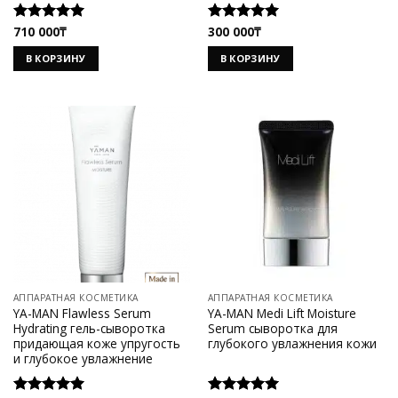
710 000
₸
300 000
₸
Оценка
Оценка
5.00
из 5
5.00
из 5
В КОРЗИНУ
В КОРЗИНУ
АППАРАТНАЯ КОСМЕТИКА
АППАРАТНАЯ КОСМЕТИКА
YA-MAN Flawless Serum
YA-MAN Medi Lift Moisture
Hydrating гель-сыворотка
Serum сыворотка для
придающая коже упругость
глубокого увлажнения кожи
и глубокое увлажнение