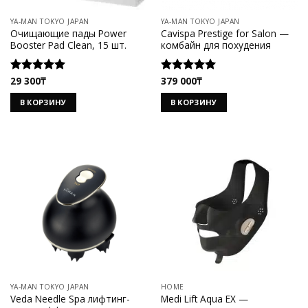
YA-MAN TOKYO JAPAN
YA-MAN TOKYO JAPAN
Очищающие пады Power
Cavispa Prestige for Salon —
Booster Pad Clean, 15 шт.
комбайн для похудения
29 300
₸
379 000
₸
Оценка
Оценка
5.00
из 5
5.00
из 5
В КОРЗИНУ
В КОРЗИНУ
YA-MAN TOKYO JAPAN
HOME
Veda Needle Spa лифтинг-
Medi Lift Aqua EX —