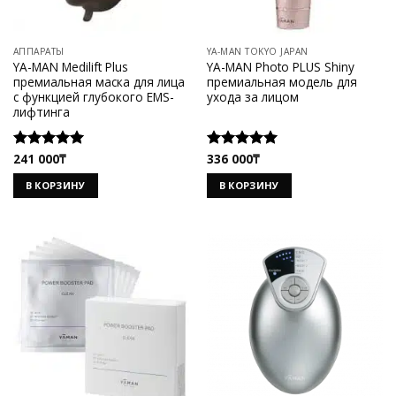
АППАРАТЫ
YA-MAN TOKYO JAPAN
YA-MAN Medilift Plus
YA-MAN Photo PLUS Shiny
премиальная маска для лица
премиальная модель для
с функцией глубокого EMS-
ухода за лицом
лифтинга
241 000
₸
336 000
₸
Оценка
Оценка
5.00
из 5
5.00
из 5
В КОРЗИНУ
В КОРЗИНУ