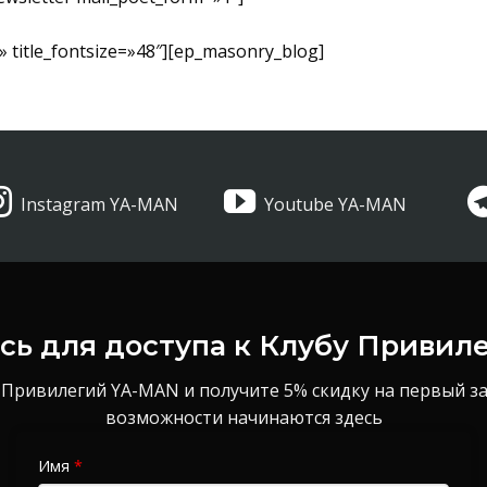
» title_fontsize=»48″][ep_masonry_blog]
Instagram YA-MAN
Youtube YA-MAN
ь для доступа к Клубу Привил
 Привилегий YA-MAN и получите 5% скидку на первый з
возможности начинаются здесь
Имя
*