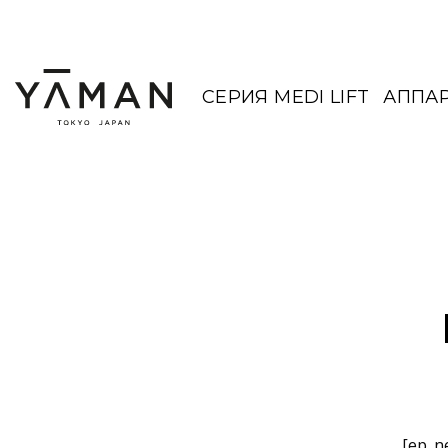
Skip
to
content
СЕРИЯ MEDI LIFT
АППА
[ep_n