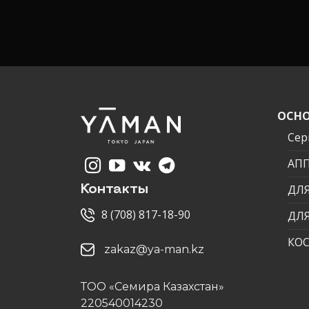
ОСНО
Сер
АП
ДЛЯ
Контакты
8 (708) 817-18-90
ДЛ
КО
zakaz@ya-man.kz
ТОО «Семира Казахстан»
220540014230