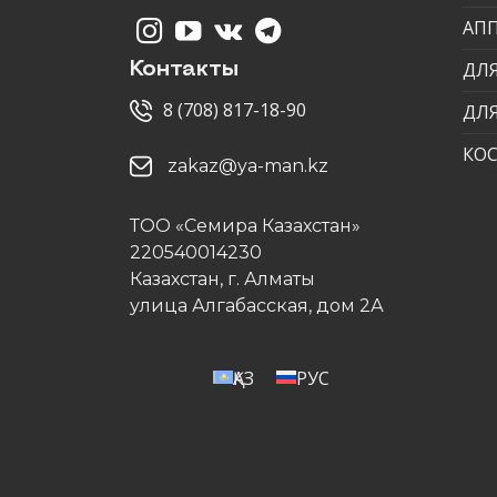
АП
ДЛЯ
Контакты
8 (708) 817-18-90
ДЛ
КО
zakaz@ya-man.kz
ТОО «Семира Казахстан»
220540014230
Казахстан, г. Алматы
улица Алгабасская, дом 2А
ҚАЗ
РУС