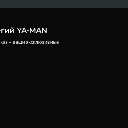
егий YA-MAN
аказ – ваши эксклюзивные