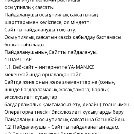
осы Құпиялық саясаты.
Пайдаланушы осы Құпиялық саясатының
шарттарымен келіспесе, ол міндетті
Сайтты пайдалануды тоқтату.
Осы Құпиялық саясатын сөзсіз қабылдау бастамасы
болып табылады
Пайдаланушының Сайтты пайдалануы.
1.ШАРТТАР
1.1. Веб-сайт – интернетте YA-MAN.KZ
мекенжайында орналасқан сайт
Сайтқа және оның жеке элементтеріне (соның
ішінде бағдарламалық жасақтамаға) барлық
эксклюзивті құқықтар
бағдарламалық қамтамасыз ету, дизайн) толығымен
Операторға тиесілі. Эксклюзивті құқықтарды беру
Пайдаланушы осы Құпиялық саясатына бағынбайды.
1.2. Пайдаланушы – Сайтты пайдаланатын адам.