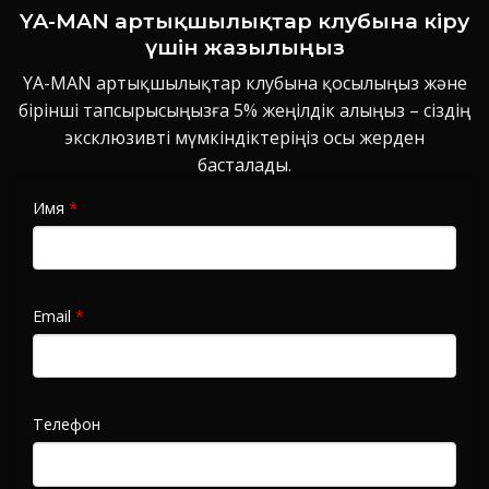
YA-MAN артықшылықтар клубына кіру
үшін жазылыңыз
YA-MAN артықшылықтар клубына қосылыңыз және
бірінші тапсырысыңызға 5% жеңілдік алыңыз – сіздің
эксклюзивті мүмкіндіктеріңіз осы жерден
басталады.
Имя
*
Email
*
Телефон