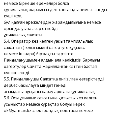
немесе бірнеше ережелері болса
құпиялылық жарамсыз деп танылады немесе заңды
күші жоқ,
бұл қалған ережелердің жарамдылығына немесе
орындалуына әсер етпейді.
Құпиялылық саясаты.
5.4. Оператор кез келген уақытта Құпиялылық
саясатын (толығымен) өзгертуге құқылы.
немесе ішінара) біржақты тәртіпте
Пайдаланушымен алдын ала келісімсіз. Барлығы
өзгертулер Сайтта жарияланған сәттен бастап
күшіне енеді.
5.5. Пайдаланушы Саясатқа енгізілген өзгерістерді
дербес бақылауға міндеттенеді
ағымдағы нұсқаны қарау арқылы құпиялылық.
5.6. Осы Құпиялық саясатына қатысты кез келген
ұсыныстар немесе сұрақтар болуы керек
ok@ya-man.kz электрондық поштасы немесе