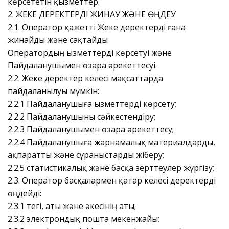
көрсететін қызметтер.
2. ЖЕКЕ ДЕРЕКТЕРДІ ЖИНАУ ЖӘНЕ ӨҢДЕУ
2.1. Оператор қажетті Жеке деректерді ғана
жинайды және сақтайды
Оператордың Қызметтерді көрсетуі және
Пайдаланушымен өзара әрекеттесуі.
2.2. Жеке деректер келесі мақсаттарда
пайдаланылуы мүмкін:
2.2.1 Пайдаланушыға Қызметтерді көрсету;
2.2.2 Пайдаланушыны сәйкестендіру;
2.2.3 Пайдаланушымен өзара әрекеттесу;
2.2.4 Пайдаланушыға жарнамалық материалдарды,
ақпаратты және сұраныстарды жіберу;
2.2.5 статистикалық және басқа зерттеулер жүргізу;
2.3. Оператор басқалармен қатар келесі деректерді
өңдейді:
2.3.1 тегі, аты және әкесінің аты;
2.3.2 электрондық пошта мекенжайы;