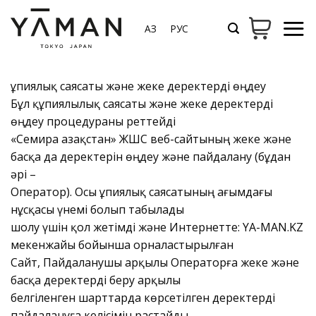
Мазмұнға
өту
ҚАЗ
РУС
Құпиялық саясаты және жеке деректерді өңдеу
Бұл құпиялылық саясаты және жеке деректерді
өңдеу процедураны реттейді
«Семира Қазақстан» ЖШС веб-сайтының жеке және
басқа да деректерін өңдеу және пайдалану (бұдан
әрі –
Оператор). Осы Құпиялық саясатының ағымдағы
нұсқасы үнемі болып табылады
шолу үшін қол жетімді және Интернетте: YA-MAN.KZ
мекенжайы бойынша орналастырылған
Сайт, Пайдаланушы арқылы Операторға жеке және
басқа деректерді беру арқылы
белгіленген шарттарда көрсетілген деректерді
пайдалануға келісімін растайды