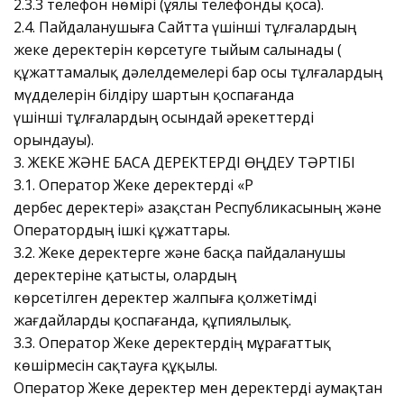
2.3.3 телефон нөмірі (ұялы телефонды қоса).
2.4. Пайдаланушыға Сайтта үшінші тұлғалардың
жеке деректерін көрсетуге тыйым салынады (
құжаттамалық дәлелдемелері бар осы тұлғалардың
мүдделерін білдіру шартын қоспағанда
үшінші тұлғалардың осындай әрекеттерді
орындауы).
3. ЖЕКЕ ЖӘНЕ БАСҚА ДЕРЕКТЕРДІ ӨҢДЕУ ТӘРТІБІ
3.1. Оператор Жеке деректерді «ҚР
дербес деректері» Қазақстан Республикасының және
Оператордың ішкі құжаттары.
3.2. Жеке деректерге және басқа пайдаланушы
деректеріне қатысты, олардың
көрсетілген деректер жалпыға қолжетімді
жағдайларды қоспағанда, құпиялылық.
3.3. Оператор Жеке деректердің мұрағаттық
көшірмесін сақтауға құқылы.
Оператор Жеке деректер мен деректерді аумақтан