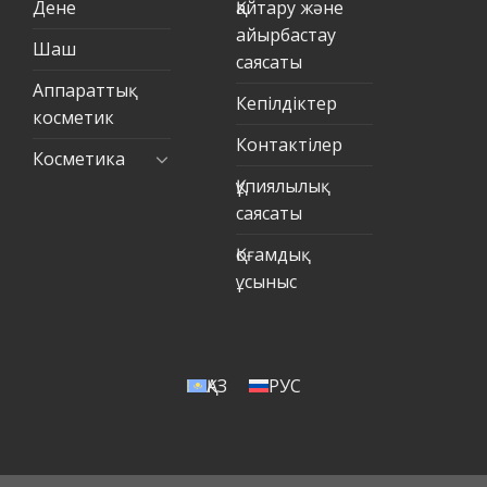
Дене
Қайтару және
айырбастау
Шаш
саясаты
Аппараттық
Кепілдіктер
косметик
Контактілер
Косметика
Құпиялылық
саясаты
Қоғамдық
ұсыныс
ҚАЗ
РУС