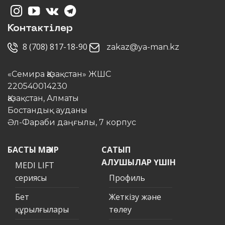
Контактілер
8 (708) 817-18-90
zakaz@ya-man.kz
«Семира Қазақстан» ЖШС
220540014230
Қазақстан, Алматы
Бостандық ауданы
Әл-Фараби даңғылы, 7 корпус
БАСТЫ МӘЗІР
САТЫП
АЛУШЫЛАР ҮШІН
MEDI LIFT
сериясы
Профиль
Бет
Жеткізу және
құрылғылары
төлеу