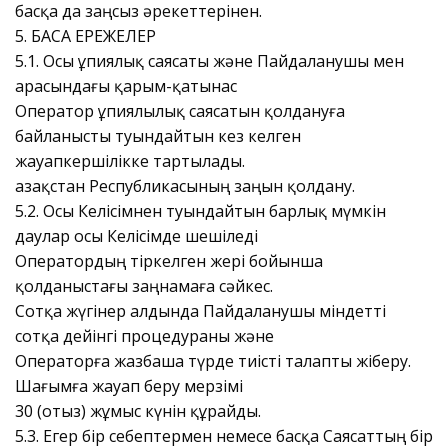
басқа да заңсыз әрекеттерінен.
5. БАСҚА ЕРЕЖЕЛЕР
5.1. Осы Құпиялық саясаты және Пайдаланушы мен
арасындағы қарым-қатынас
Оператор Құпиялылық саясатын қолдануға
байланысты туындайтын кез келген
жауапкершілікке тартылады.
Қазақстан Республикасының заңын қолдану.
5.2. Осы Келісімнен туындайтын барлық мүмкін
даулар осы Келісімде шешіледі
Оператордың тіркелген жері бойынша
қолданыстағы заңнамаға сәйкес.
Сотқа жүгінер алдында Пайдаланушы міндетті
сотқа дейінгі процедураны және
Операторға жазбаша түрде тиісті талапты жіберу.
Шағымға жауап беру мерзімі
30 (отыз) жұмыс күнін құрайды.
5.3. Егер бір себептермен немесе басқа Саясаттың бір