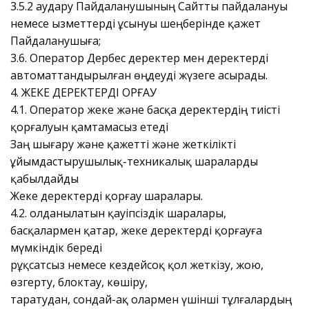
3.5.2 аудару Пайдаланушының Сайтты пайдалануы
немесе Қызметтерді ұсынуы шеңберінде қажет
Пайдаланушыға;
3.6. Оператор Дербес деректер мен деректерді
автоматтандырылған өңдеуді жүзеге асырады.
4. ЖЕКЕ ДЕРЕКТЕРДІ ҚОРҒАУ
4.1. Оператор жеке және басқа деректердің тиісті
қорғалуын қамтамасыз етеді
Заң шығару және қажетті және жеткілікті
ұйымдастырушылық-техникалық шараларды
қабылдайды
Жеке деректерді қорғау шаралары.
4.2. Қолданылатын қауіпсіздік шаралары,
басқалармен қатар, жеке деректерді қорғауға
мүмкіндік береді
рұқсатсыз немесе кездейсоқ қол жеткізу, жою,
өзгерту, блоктау, көшіру,
таратудан, сондай-ақ олармен үшінші тұлғалардың