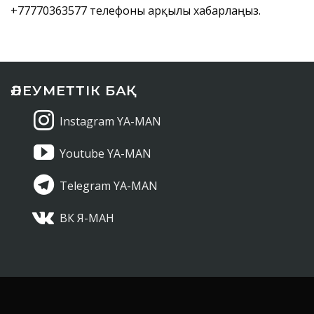
+77770363577 телефоны арқылы хабарлаңыз.
ӘЛЕУМЕТТІК БАҚ
Instagram YA-MAN
Youtube YA-MAN
Telegram YA-MAN
ВК Я-МАН