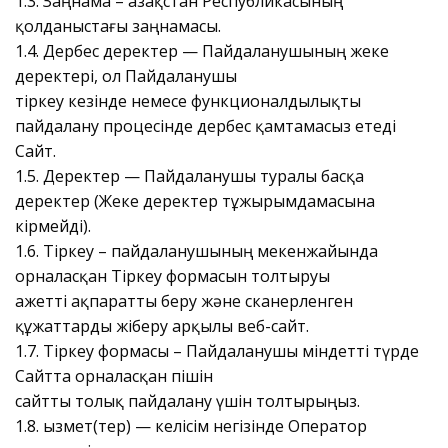
1.3. Заңнама – Қазақстан Республикасының
қолданыстағы заңнамасы.
1.4. Дербес деректер — Пайдаланушының жеке
деректері, ол Пайдаланушы
тіркеу кезінде немесе функционалдылықты
пайдалану процесінде дербес қамтамасыз етеді
Сайт.
1.5. Деректер — Пайдаланушы туралы басқа
деректер (Жеке деректер тұжырымдамасына
кірмейді).
1.6. Тіркеу – пайдаланушының мекенжайында
орналасқан Тіркеу формасын толтыруы
Қажетті ақпаратты беру және сканерленген
құжаттарды жіберу арқылы веб-сайт.
1.7. Тіркеу формасы – Пайдаланушы міндетті түрде
Сайтта орналасқан пішін
сайтты толық пайдалану үшін толтырыңыз.
1.8. Қызмет(тер) — келісім негізінде Оператор