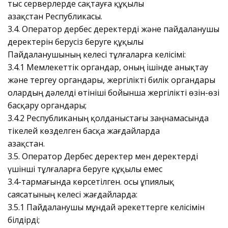
тыс серверлерде сақтауға құқылы
Қазақстан Республикасы.
3.4. Оператор дербес деректерді және пайдаланушы
деректерін берусіз беруге құқылы
Пайдаланушының келесі тұлғаларға келісімі:
3.4.1 Мемлекеттік органдар, оның ішінде анықтау
және тергеу органдары, жергілікті билік органдары
олардың дәлелді өтініші бойынша жергілікті өзін-өзі
басқару органдары;
3.4.2 Республиканың қолданыстағы заңнамасында
тікелей көзделген басқа жағдайларда
Қазақстан.
3.5. Оператор Дербес деректер мен деректерді
үшінші тұлғаларға беруге құқылы емес
3.4-тармағында көрсетілген. осы Құпиялық
саясатының келесі жағдайларда:
3.5.1 Пайдаланушы мұндай әрекеттерге келісімін
білдірді;