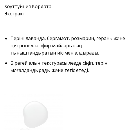
Хоуттуйния Кордата
Экстракт
Теріні лаванда, бергамот, розмарин, герань және
цитронелла эфир майларының
тыныштандыратын иісімен қалдырады.
Бірегей қалың текстурасы лезде сіңіп, теріні
ылғалдандырады және тегіс етеді.