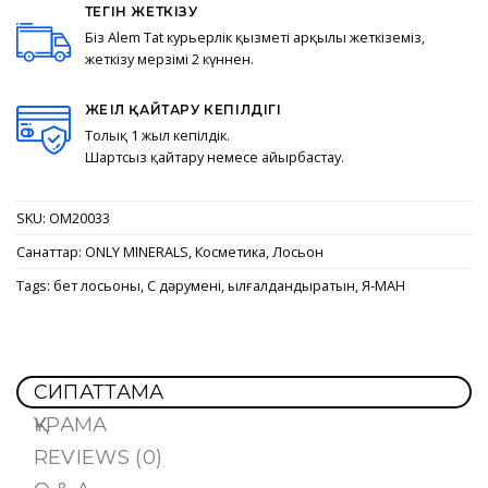
ТЕГІН ЖЕТКІЗУ
Біз Alem Tat курьерлік қызметі арқылы жеткіземіз,
жеткізу мерзімі 2 күннен.
ЖЕҢІЛ ҚАЙТАРУ КЕПІЛДІГІ
Толық 1 жыл кепілдік.
Шартсыз қайтару немесе айырбастау.
SKU:
OM20033
Санаттар:
ONLY MINERALS
,
Косметика
,
Лосьон
Tags:
бет лосьоны
,
С дәрумені
,
ылғалдандыратын
,
Я-МАН
СИПАТТАМА
ҚҰРАМА
REVIEWS (0)