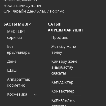
Бостандық ауданы
Әл-Фараби даңғылы, 7 корпус
БАСТЫ МӘЗІР
САТЫП
АЛУШЫЛАР ҮШІН
MEDI LIFT
сериясы
Профиль
Бет
Жеткізу және
құрылғылары
төлеу
Дене
Қайтару және
айырбастау
Шаш
саясаты
Аппараттық
Кепілдіктер
косметик
Контактілер
Косметика
Құпиялылық