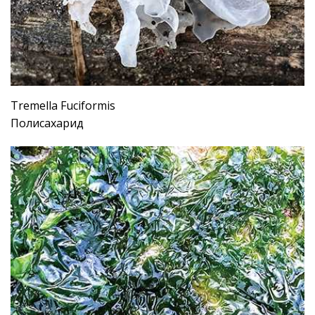
Tremella Fuciformis
Полисахарид