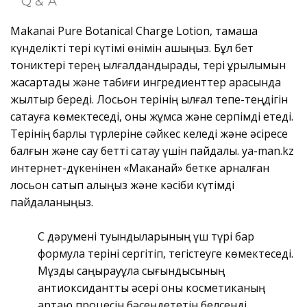
Q & A
Makanai Pure Botanical Charge Lotion, тамаша
күнделікті тері күтімі өнімін ашыңыз. Бұл бет
тониктері терең ылғалдандырады, тері құрылымын
жақсартады және табиғи ингредиенттер арқасында
жылтыр береді. Лосьон терінің ылғал тепе-теңдігін
сақтауға көмектеседі, оны жұмсақ және серпімді етеді.
Терінің барлық түрлеріне сәйкес келеді және әсіресе
балғын және сау бетті сақтау үшін пайдалы. ya-man.kz
интернет-дүкенінен «Маканай» бетке арналған
лосьон сатып алыңыз және кәсіби күтімді
пайдаланыңыз.
С дәрумені туындыларының үш түрі бар
формула теріні сергітіп, тегістеуге көмектеседі.
Мұзды саңырауқұлақ сығындысының
антиоксиданттық әсері оны косметиканың
қартаю процесін бәсеңдететін белсенді