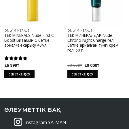
ONLY MINERALS
ONLY MINERALS
ТЕК MINERALS Nude First C
ТЕК МИНЕРАЛДАР Nude
Boost Витамин С бетке
Chrono Night Charge гелі
арналған сарысу 40мл
бетке арналған түнгі крем
гелі 50 г
Бастапқы
Ағымдағы
26 999
₸
23 600
₸
20 000
₸
Rated
5.00
бағасы:
баға:
out of 5
23
20
СЕБЕТКЕ ҚОСУ
СЕБЕТКЕ ҚОСУ
600₸.
000₸.
ӘЛЕУМЕТТІК БАҚ
Instagram YA-MAN