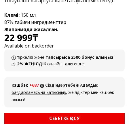
тосқауылын жақсартуға және сақтауға көмектеседі.
Көлемі:
150 мл
87% табиғи ингредиенттер
Жапонияда жасалған.
22 999
₸
Available on backorder
тіркеліңіз
және
тапсырысқа 2500 бонус алыңыз
2% ЖЕҢІЛДІК
онлайн төлегенде
Кэшбэк
+687
Сіздің мәртебеңіз
Адалдық
бағдарламасына қатысыңыз
, жеңілдіктер мен кэшбэк
алыңыз!
СЕБЕТКЕ ҚОСУ