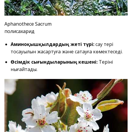
Aphanothece Sacrum
полисахарид
Аминоқышқылдардың жеті түрі:
сау тері
тосқауылын жақсартуға және сақтауға көмектеседі.
Өсімдік сығындыларының кешені:
Теріні
нығайтады.