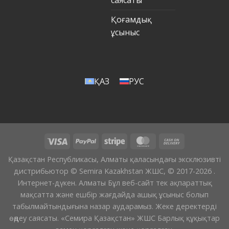
саясаты
Қоғамдық
ұсыныс
ҚАЗ
РУС
Қазақстан Республикасы, Алматы қаласындағы эксклюзивті
дистрибьютор © Semira Kazakhstan ЖШС, © 2017-2026 .
Интернет-дүкен. Алматы Бұл веб-сайт тек ақпараттық
мақсатта және ешбір жағдайда ашық ұсыныс болып
табылмайтындығына назар аударамыз. Жеке деректерді
өңдеу саясаты. «Семира Қазақстан» ЖШС Барлық құқықтар