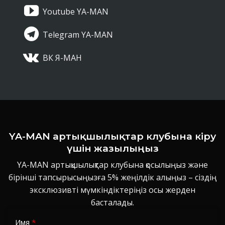
Youtube YA-MAN
Telegram YA-MAN
ВК Я-МАН
YA-MAN артықшылықтар клубына кіру
үшін жазылыңыз
YA-MAN артықшылықтар клубына қосылыңыз және
бірінші тапсырысыңызға 5% жеңілдік алыңыз – сіздің
эксклюзивті мүмкіндіктеріңіз осы жерден
басталады.
Имя
*