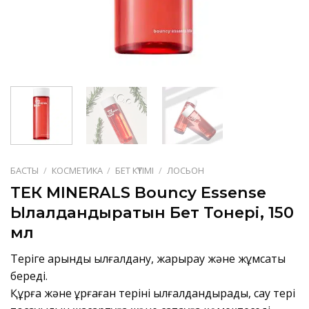
БАСТЫ
/
КОСМЕТИКА
/
БЕТ КҮТІМІ
/
ЛОСЬОН
ТЕК MINERALS Bouncy Essense
Ылғалдандыратын Бет Тонері, 150
мл
Теріге қарқынды ылғалдану, жарқырау және жұмсақтық
береді.
Құрғақ және құрғаған теріні ылғалдандырады, сау тері