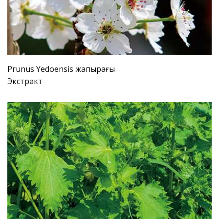
Prunus Yedoensis жапырағы
Экстракт