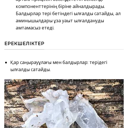
компоненттерінің біріне айналдырады.
Балдырлар тері бетіндегі ылғалды сақтайды, ал
аминқышқылдары ұзақ уақыт ылғалдануды
қамтамасыз етеді.
ЕРЕКШЕЛІКТЕР
Қар саңырауқұлағы мен балдырлар: терідегі
ылғалды сақтайды.