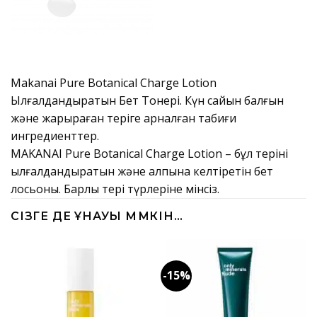
Makanai Pure Botanical Charge Lotion
Ылғалдандыратын Бет Тонері. Күн сайын балғын
және жарқыраған теріге арналған табиғи
ингредиенттер.
MAKANAI Pure Botanical Charge Lotion – бұл теріні
ылғалдандыратын және қалпына келтіретін бет
лосьоны. Барлық тері түрлеріне мінсіз.
СІЗГЕ ДЕ ҰНАУЫ МҮМКІН…
-15%