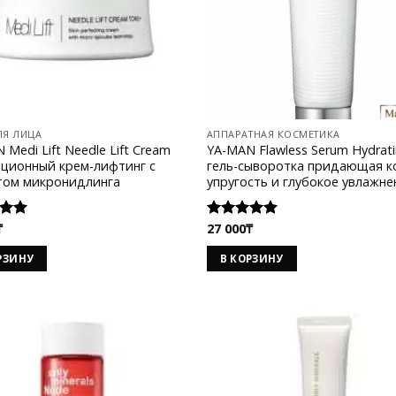
ЛЯ ЛИЦА
АППАРАТНАЯ КОСМЕТИКА
 Medi Lift Needle Lift Cream
YA-MAN Flawless Serum Hydrat
ционный крем-лифтинг с
гель-сыворотка придающая к
том микронидлинга
упругость и глубокое увлажне
₸
27 000
₸
а
Оценка
 5
5.00
из 5
РЗИНУ
В КОРЗИНУ