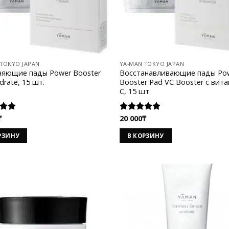
 TOKYO JAPAN
YA-MAN TOKYO JAPAN
няющие пады Power Booster
Восстанавливающие пады Po
drate, 15 шт.
Booster Pad VC Booster с вит
C, 15 шт.
₸
20 000
₸
а
Оценка
 5
5.00
из 5
РЗИНУ
В КОРЗИНУ