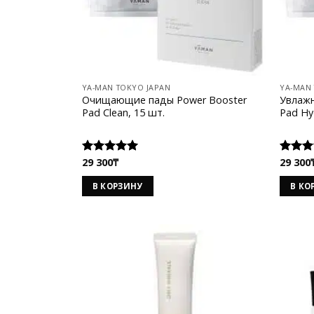
YA-MAN TOKYO JAPAN
YA-MAN
Очищающие пады Power Booster
Увлаж
Pad Clean, 15 шт.
Pad Hy
29 300
₸
29 300
Оценка
Оценк
5.00
из 5
5.00
из
В КОРЗИНУ
В КО