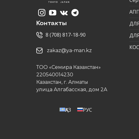
АП
ДЛЯ
Контакты
8 (708) 817-18-90
ДЛ
КО
zakaz@ya-man.kz
ТОО «Семира Казахстан»
220540014230
Казахстан, г. Алматы
улица Алгабасская, дом 2А
ҚАЗ
РУС