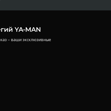
егий YA-MAN
аказ – ваши эксклюзивные