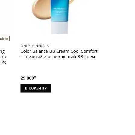
ONLY MINERALS
ing
Color Balance BB Cream Cool Comfort
оже
— нежный и освежающий BB-крем
ние
29 000
₸
В КОРЗИНУ