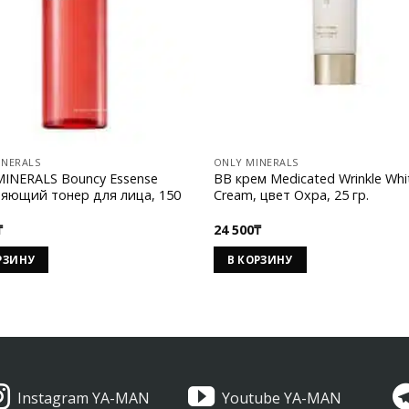
INERALS
ONLY MINERALS
INERALS Bouncy Essense
BB крем Medicated Wrinkle Whi
яющий тонер для лица, 150
Cream, цвет Охра, 25 гр.
₸
24 500
₸
РЗИНУ
В КОРЗИНУ
Instagram YA-MAN
Youtube YA-MAN