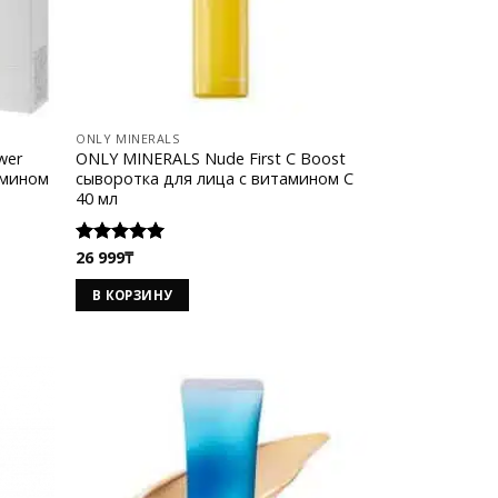
ONLY MINERALS
wer
ONLY MINERALS Nude First C Boost
амином
cыворотка для лица с витамином C
40 мл
26 999
₸
Оценка
5.00
из 5
В КОРЗИНУ