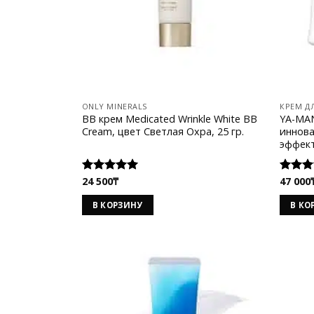
ONLY MINERALS
КРЕМ Д
BB крем Medicated Wrinkle White BB
YA-MAN
Cream, цвет Светлая Охра, 25 гр.
иннова
эффек
24 500
₸
47 000
Оценка
Оценк
5.00
из 5
5.00
из
В КОРЗИНУ
В КО