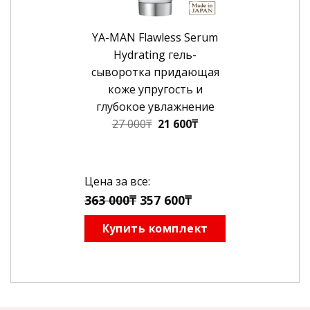
YA-MAN Flawless Serum
Hydrating гель-
сыворотка придающая
коже упругость и
глубокое увлажнение
Первоначальная
Текущая
27 000
₸
21 600
₸
цена
цена:
составляла
21
27
600₸.
Цена за все:
000₸.
363 000₸
357 600₸
Купить комплект