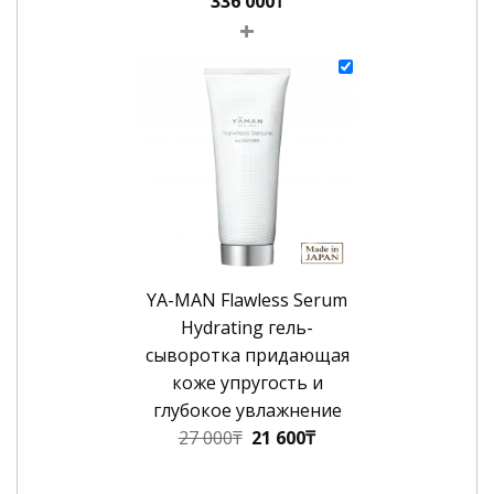
336 000
₸
+
YA-MAN Flawless Serum
Hydrating гель-
сыворотка придающая
коже упругость и
глубокое увлажнение
Первоначальная
Текущая
27 000
₸
21 600
₸
цена
цена:
составляла
21