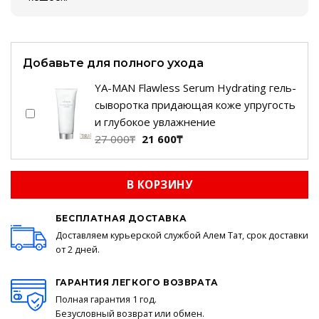
Добавьте для полного ухода
YA-MAN Flawless Serum Hydrating гель-
сыворотка придающая коже упругость
и глубокое увлажнение
Первоначальная
Текущая
27 000
₸
21 600
₸
цена
цена:
составляла
21
В КОРЗИНУ
27
600₸.
000₸.
БЕСПЛАТНАЯ ДОСТАВКА
Доставляем курьерской службой Алем Тат, срок доставки
от 2 дней.
ГАРАНТИЯ ЛЕГКОГО ВОЗВРАТА
Полная гарантия 1 год.
Безусловный возврат или обмен.