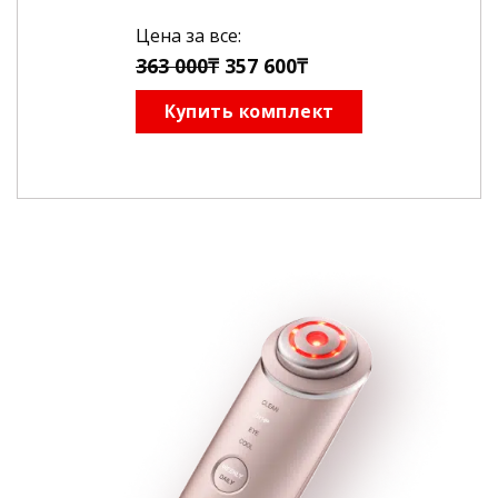
27
600₸.
Цена за все:
000₸.
363 000₸
357 600₸
Купить комплект