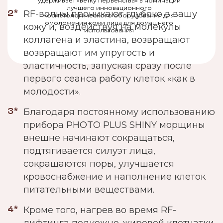
удерживает «ветку первенства» в номинации
лучшего инновационного
RF-волны проникают глубоко в вашу
2*
косметологического оборудования для
омоложения кожи лица для домашнего
кожу и, воздействуя на молекулы
использования
коллагена и эластина, возвращают
возвращают им упругость и
эластичность, запуская сразу после
первого сеанса работу клеток «как в
молодости».
Благодаря постоянному использованию
3*
прибора PHOTO PLUS SHINY морщины
внешне начинают сокращаться,
подтягивается силуэт лица,
сокращаются поры, улучшается
кровоснабжение и наполнение клеток
питательными веществами.
Кроме того, нагрев во время RF-
4*
лифтинга подкожно-жировой клетчатки