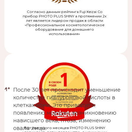
Согласно данным рейтинга Fuji Keizai Co
прибор PHOTO PLUS SHINY а протяжении 2х
лет является лидером продаж в области
«Профессиональное косметологическое
оборудование для домашнего
использования»
После 30 лет происходит уменьшение
1*
количества гиалуроновой кислоты в
клетках кожи. Это приводит к
появлению морщин, возникновению
нависшего века, птоза, изменению
овала лица.
Вот уже много месяцев PHOTO PLUS SHINY