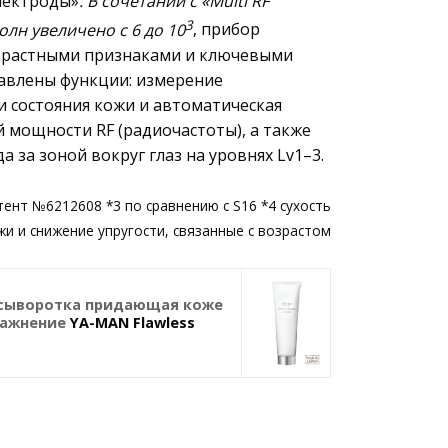
лектроды»
. В сочетании с «Multi RF
3
олн увеличено с 6 до 10
, прибор
озрастными признаками и ключевыми
авлены функции: измерение
и состояния кожи и автоматическая
 мощности RF (радиочастоты), а также
 за зоной вокруг глаз на уровнях Lv1–3.
атент №6212608 *3 по сравнению с S16 *4 сухость
жи и снижение упругости, связанные с возрастом
-сыворотка придающая коже
влажнение
YA-MAN Flawless