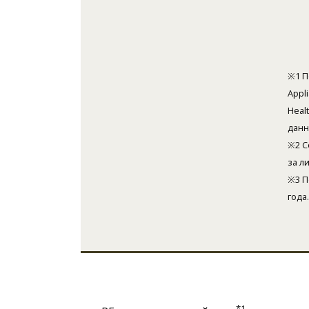
※1 П
Appl
Heal
данн
※2 С
за л
※3 П
года.
*1