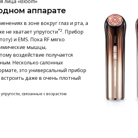
я лица «Bloom»
одном аппарате
енениях в зоне вокруг глаз и рта, а
*2
же не хватает упругости
. Прибор
оту) и EMS. Пока RF мягко
мимические мышцы,
тому воздействие получается
ным. Несколько салонных
ормате, это универсальный прибор
 встроить даже в очень плотный
е упругости, связанные с возрастом