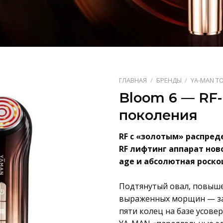
ГЛАВНАЯ
/
БРЕНДЫ
/
YA-MAN T
Bloom 6 — RF-
поколения
RF с «золотым» распре
RF лифтинг аппарат нов
age и абсолютная роско
Подтянутый овал, повыше
выраженных морщин — за 
пяти колец на базе усов