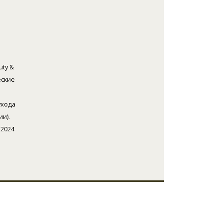
uty &
еские
ухода
ии).
 2024