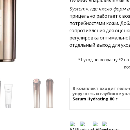
YA-MAN «параллельные э
System», где число форм в
прицельно работает с в
потребностями кожи. Доб
сопротивления для оценк
регулировка оптимальной
отдельный выход для ухода
*1 уход по возрасту *2 п
ко
В комплект входит гель
упругость и глубокое у
Serum Hydrating 80 г