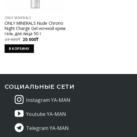
ONLY MINERALS
ONLY MINERALS Nude Chrono
Night Charge Gel ночной крем
гель для лица 50 г
Первоначальная
Текущая
23 600
₸
20 000
₸
цена
цена:
составляла
20
В КОРЗИНУ
23
000₸.
600₸.
СОЦИАЛЬНЫЕ СЕТИ
Instagram YA-MAN
Youtube YA-MAN
Telegram YA-MAN