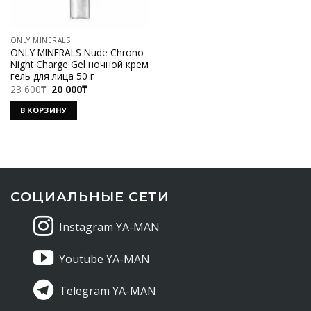
ONLY MINERALS
ONLY MINERALS Nude Chrono
Night Charge Gel ночной крем
гель для лица 50 г
Первоначальная
Текущая
23 600
₸
20 000
₸
цена
цена:
составляла
20
В КОРЗИНУ
23
000₸.
600₸.
СОЦИАЛЬНЫЕ СЕТИ
Instagram YA-MAN
Youtube YA-MAN
Telegram YA-MAN