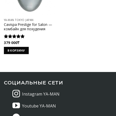
YA-MAN TOKYO JAPAN
Cavispa Prestige for Salon —
комбайн для похудения
379 000
₸
Оценка
5.00
из 5
В КОРЗИНУ
СОЦИАЛЬНЫЕ СЕТИ
Instagram YA-MAN
Youtube YA-MAN