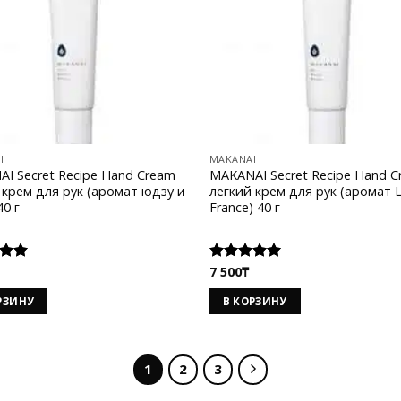
I
MAKANAI
I Secret Recipe Hand Cream
MAKANAI Secret Recipe Hand 
 крем для рук (аромат юдзу и
легкий крем для рук (аромат 
40 г
France) 40 г
7 500
₸
а
Оценка
 5
5.00
из 5
РЗИНУ
В КОРЗИНУ
1
2
3