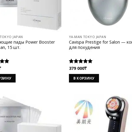
 TOKYO JAPAN
YA-MAN TOKYO JAPAN
ющие пады Power Booster
Cavispa Prestige for Salon — к
an, 15 шт.
для похудения
₸
379 000
₸
а
Оценка
 5
5.00
из 5
РЗИНУ
В КОРЗИНУ