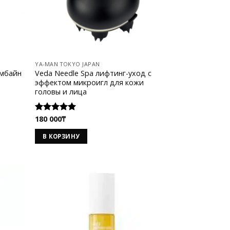
YA-MAN TOKYO JAPAN
омбайн
Veda Needle Spa лифтинг-уход с
эффектом микроигл для кожи
головы и лица
180 000
₸
Оценка
5.00
из 5
В КОРЗИНУ