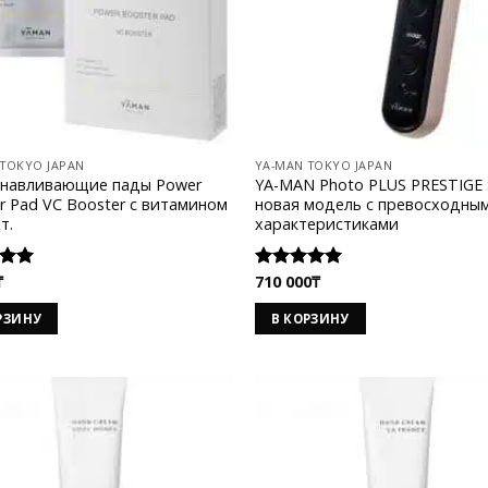
 TOKYO JAPAN
YA-MAN TOKYO JAPAN
анавливающие пады Power
YA-MAN Photo PLUS PRESTIGE
r Pad VC Booster с витамином
новая модель с превосходны
т.
характеристиками
₸
710 000
₸
а
Оценка
 5
5.00
из 5
РЗИНУ
В КОРЗИНУ