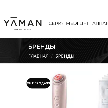
Skip
to
content
СЕРИЯ MEDI LIFT
АППА
БРЕНДЫ
ГЛАВНАЯ
/
БРЕНДЫ
ХИТ ПРОДАЖ!