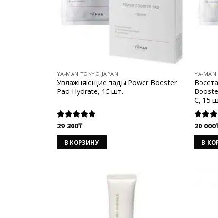
YA-MAN TOKYO JAPAN
YA-MAN
Увлажняющие пады Power Booster
Восст
Pad Hydrate, 15 шт.
Booste
C, 15 ш
29 300
₸
20 000
Оценка
Оценк
5.00
из 5
5.00
из
В КОРЗИНУ
В КО