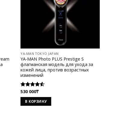
YA-MAN TOKYO JAPAN
Cream
YA-MAN Photo PLUS Prestige S
La
флагманская модель для ухода за
кожей лица, против возрастных
изменений
530 000
₸
Оценка
4.50
из 5
В КОРЗИНУ