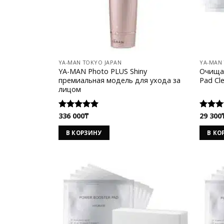
YA-MAN TOKYO JAPAN
YA-MAN
YA-MAN Photo PLUS Shiny
Очища
премиальная модель для ухода за
Pad Cle
лицом
336 000
₸
29 300
Оценка
Оценк
5.00
из 5
5.00
из
В КОРЗИНУ
В КО