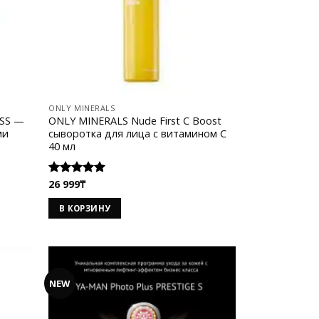
ONLY MINERALS
 SS —
ONLY MINERALS Nude First C Boost
ми
cыворотка для лица с витамином C
40 мл
26 999
₸
Оценка
5.00
из 5
В КОРЗИНУ
NEW