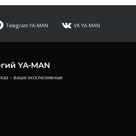
Telegram YA-MAN
VK YA-MAN
егий YA-MAN
аказ – ваши эксклюзивные