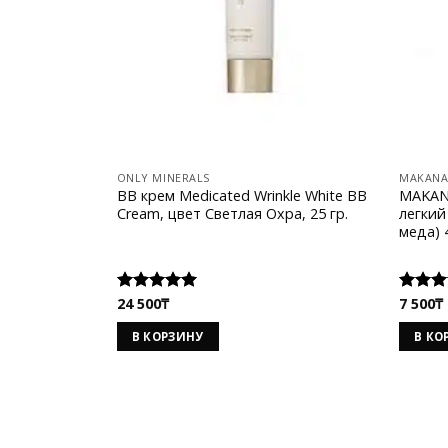
ONLY MINERALS
MAKANA
BB крем Medicated Wrinkle White BB
MAKANA
Cream, цвет Светлая Охра, 25 гр.
легкий
меда) 
24 500
₸
7 500
₸
Оценка
Оценк
5.00
из 5
5.00
из
В КОРЗИНУ
В КО