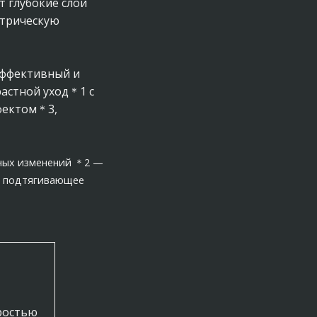
 глубокие слои
ктрическую
эффективный и
астной уход＊1 с
фектом＊3,
тных изменений ＊2 —
— подтягивающее
ростью