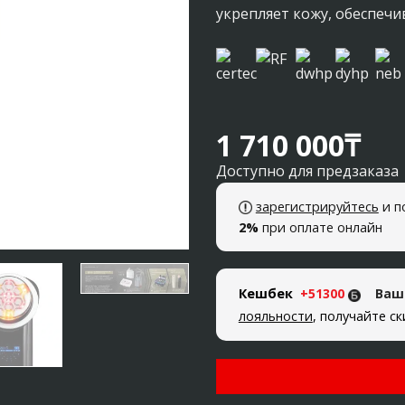
укрепляет кожу, обеспеч
1 710 000
₸
Доступно для предзаказа
зарегистрируйтесь
и п
2%
при оплате онлайн
Кешбек
+51300
Ваш
лояльности
, получайте с