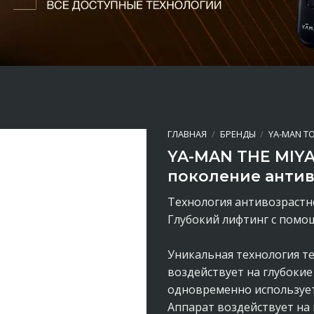
ГЛАВНАЯ
/
БРЕНДЫ
/
YA-MAN T
YA-MAN THE MIY
поколение антив
Технология антивозрастн
Глубокий лифтинг с пом
Уникальная технология т
воздействует на глубокие 
одновременно использует 
Аппарат воздействует на