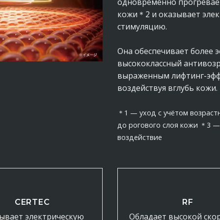
одновременно прогревает
кожи＊2 и оказывает эле
стимуляцию.
Она обеспечивает более 
высококлассный антивозр
выраженным лифтинг-эф
воздействуя вглубь кожи.
＊1 — уход с учётом возрас
до рогового слоя кожи ＊3 
воздействие
CERTEC
RF
ывает электрическую
Обладает высокой ско