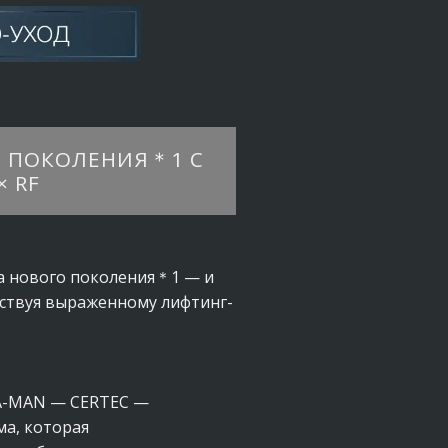
О ПОКОЛЕНИЯ＊1 С
 RF
а нового поколения＊1 — и
бствуя выраженному лифтинг-
YA-MAN — CERTEC —
ма, которая