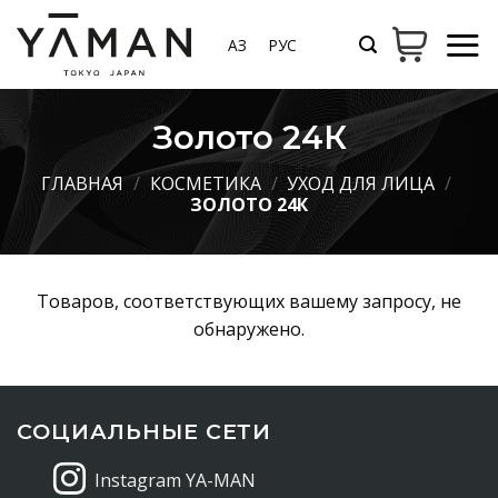
Skip
to
ҚАЗ
РУС
content
Золото 24К
ГЛАВНАЯ
/
КОСМЕТИКА
/
УХОД ДЛЯ ЛИЦА
/
ЗОЛОТО 24К
Товаров, соответствующих вашему запросу, не
обнаружено.
СОЦИАЛЬНЫЕ СЕТИ
Instagram YA-MAN