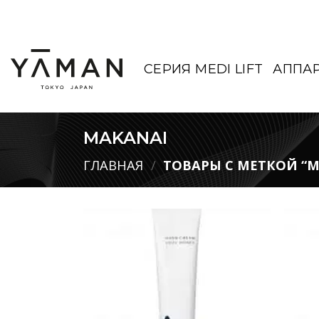
Skip
to
content
СЕРИЯ MEDI LIFT
АППА
MAKANAI
ГЛАВНАЯ
/
ТОВАРЫ С МЕТКОЙ “M