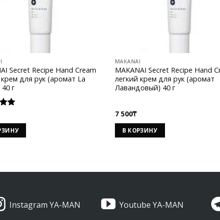
I
MAKANAI
I Secret Recipe Hand Cream
MAKANAI Secret Recipe Hand 
 крем для рук (аромат La
легкий крем для рук (аромат
 40 г
Лавандовый) 40 г
7 500
₸
а
 5
РЗИНУ
В КОРЗИНУ
Instagram YA-MAN
Youtube YA-MAN