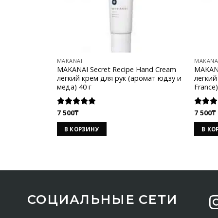
MAKANAI
MAKANA
MAKANAI Secret Recipe Hand Cream
MAKANA
легкий крем для рук (аромат юдзу и
легкий
меда) 40 г
France)
7 500
₸
7 500
₸
Оценка
Оценк
5.00
из 5
5.00
из
В КОРЗИНУ
В КО
СОЦИАЛЬНЫЕ СЕТИ