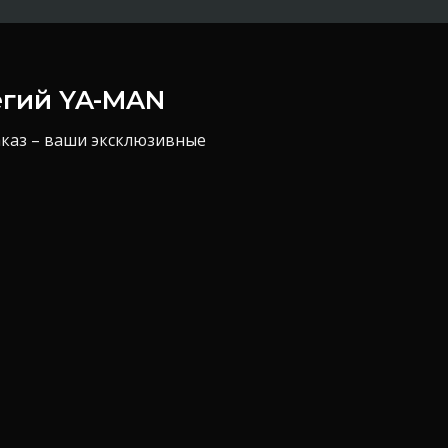
егий YA-MAN
аказ – ваши эксклюзивные