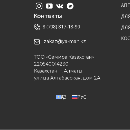
АП
ДЛЯ
Контакты
8 (708) 817-18-90
ДЛ
КО
zakaz@ya-man.kz
ТОО «Семира Казахстан»
220540014230
Казахстан, г. Алматы
улица Алгабасская, дом 2А
ҚАЗ
РУС