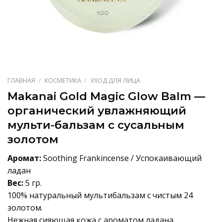
ГЛАВНАЯ
/
КОСМЕТИКА
/
УХОД ДЛЯ ЛИЦА
Makanai Gold Magic Glow Balm —
органический увлажняющий
мульти-бальзам с сусальным
золотом
Аромат:
Soothing Frankincense / Успокаивающий
ладан
Вес:
5 гр.
100% натуральный мультибальзам с чистым 24
золотом.
Нежная сияющая кожа с ароматом ладана.