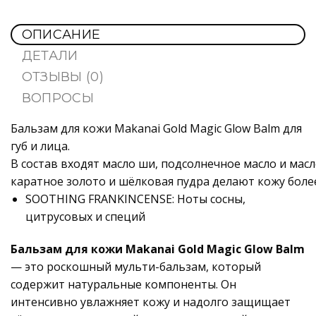
ОПИСАНИЕ
ДЕТАЛИ
ОТЗЫВЫ (0)
ВОПРОСЫ
Бальзам для кожи Makanai Gold Magic Glow Balm для
губ и лица.
В
состав
входят
масло
ши,
подсолнечное
масло
и
масл
каратное
золото
и
шёлковая
пудра
делают
кожу
боле
SOOTHING FRANKINCENSE: Ноты сосны,
цитрусовых и специй
Бальзам для кожи Makanai Gold Magic Glow Balm
— это роскошный мульти-бальзам, который
содержит натуральные компоненты. Он
интенсивно увлажняет кожу и надолго защищает